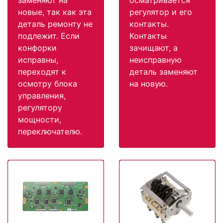
новые, так как эта
регулятор и его
деталь ремонту не
контакты.
подлежит. Если
Контакты
конфорки
зачищают, а
исправны,
неисправную
переходят к
деталь заменяют
осмотру блока
на новую.
управления,
регулятору
мощности,
переключателю.