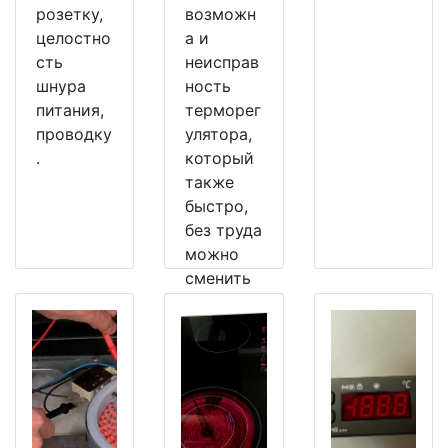
розетку,
возможн
целостно
а и
сть
неисправ
шнура
ность
питания,
терморег
проводку
улятора,
.
который
также
быстро,
без труда
можно
сменить
на
рабочий.