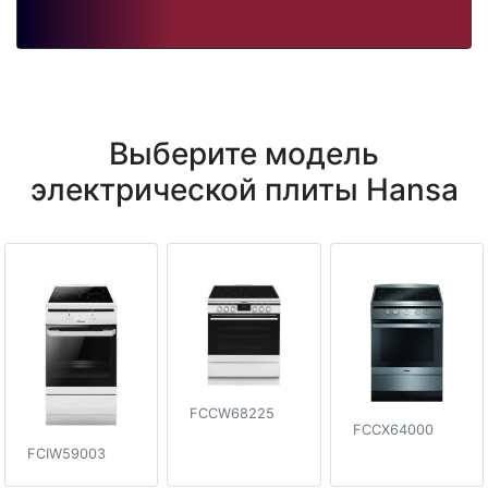
Выберите модель
электрической плиты Hansa
FCCW68225
FCCX64000
FCIW59003