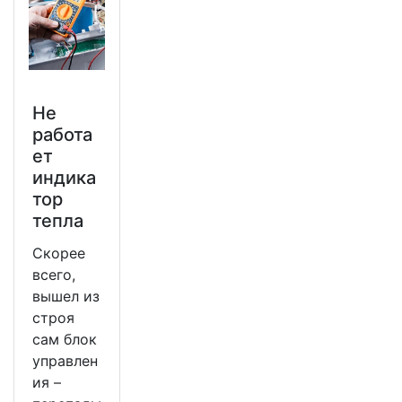
Не
работа
ет
индика
тор
тепла
Скорее
всего,
вышел из
строя
сам блок
управлен
ия –