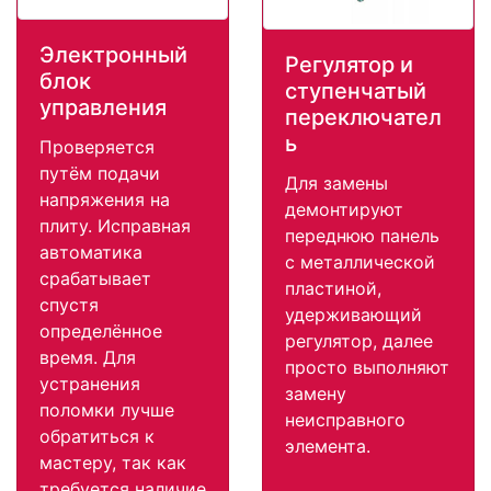
Электронный
Регулятор и
блок
ступенчатый
управления
переключател
ь
Проверяется
путём подачи
Для замены
напряжения на
демонтируют
плиту. Исправная
переднюю панель
автоматика
с металлической
срабатывает
пластиной,
спустя
удерживающий
определённое
регулятор, далее
время. Для
просто выполняют
устранения
замену
поломки лучше
неисправного
обратиться к
элемента.
мастеру, так как
требуется наличие