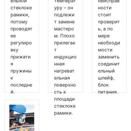
ельной
температ
неисправ
стеклоке
уру – он
ности
рамики,
подлежи
стоит
потому
т замене
проверит
проводят
мастеро
ь, а по
ее
м. Плохо
мере
регулиро
прилегае
необходи
вку
т
мости
прижати
индукцио
заменить
я
нная
соединит
пружины
нагреват
ельный
к
ельная
шлейф,
последне
поверхно
блок
й.
сть к
питания.
площади
стеклоке
рамики.