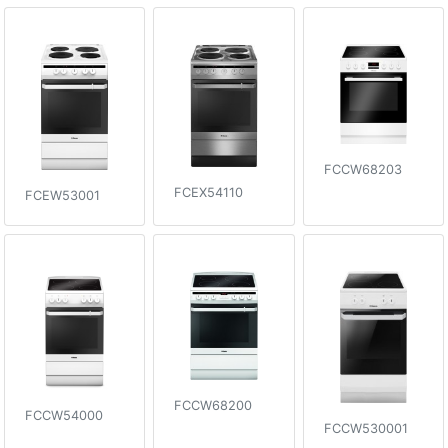
FCCW68203
FCEX54110
FCEW53001
FCCW68200
FCCW54000
FCCW530001