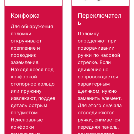
Конфорка
Переключател
ь
Для обнаружения
поломки
Поломку
откручивают
определяют при
крепление и
поворачивании
проводник
ручки по часовой
заземления.
стрелке. Если
Находящееся под
движение не
конфоркой
сопровождается
стопорное кольцо
характерным
или пружину
щелчком, нужно
извлекают, поддев
заменить элемент.
деталь острым
Для этого сначала
предметом.
отсоединяются
Неисправные
ручки, снимается
конфорки
передняя панель,
заменяют на
осматривается