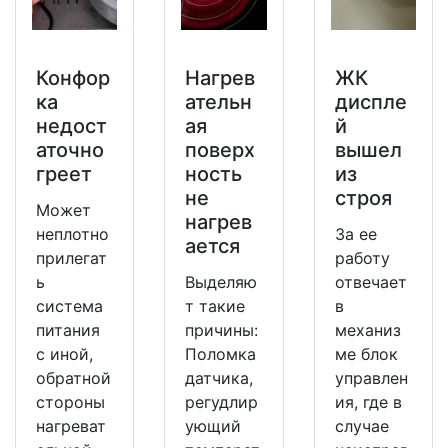
Конфор
Нагрев
ЖК
ка
ательн
диспле
недост
ая
й
аточно
поверх
вышел
греет
ность
из
не
строя
Может
нагрев
неплотно
За ее
ается
прилегат
работу
ь
Выделяю
отвечает
система
т такие
в
питания
причины:
механиз
с иной,
Поломка
ме блок
обратной
датчика,
управлен
стороны
регудлир
ия, где в
нагреват
ующий
случае