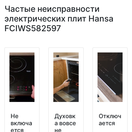
Частые неисправности
электрических плит Hansa
FCIWS582597
Не
Духовк
Отключ
включа
а вовсе
ается
ется
не