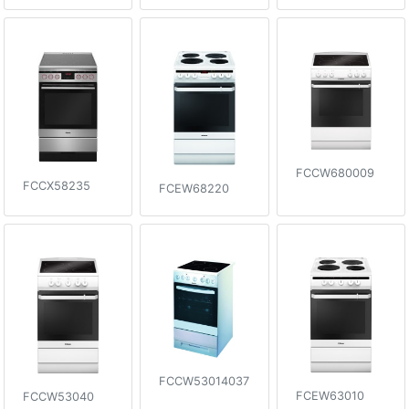
FCCW680009
FCCX58235
FCEW68220
FCCW53014037
FCEW63010
FCCW53040