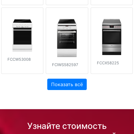
FCCW53008
FCCX58225
FCIWS582597
Показать всё
Узнайте стоимость