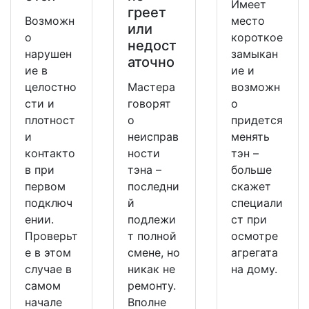
Имеет
греет
Возможн
место
или
о
короткое
недост
нарушен
замыкан
аточно
ие в
ие и
целостно
Мастера
возможн
сти и
говорят
о
плотност
о
придется
и
неисправ
менять
контакто
ности
тэн –
в при
тэна –
больше
первом
последни
скажет
подключ
й
специали
ении.
подлежи
ст при
Проверьт
т полной
осмотре
е в этом
смене, но
агрегата
случае в
никак не
на дому.
самом
ремонту.
начале
Вполне