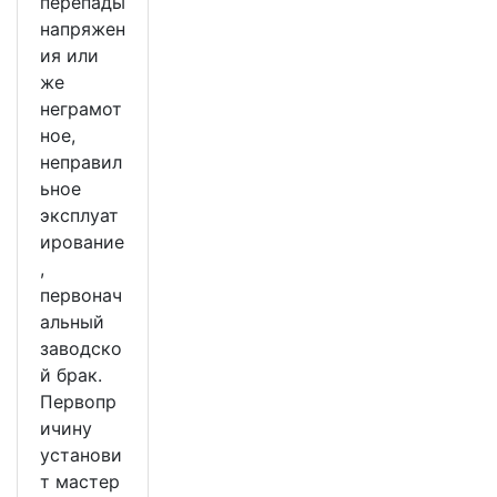
перепады
напряжен
ия или
же
неграмот
ное,
неправил
ьное
эксплуат
ирование
,
первонач
альный
заводско
й брак.
Первопр
ичину
установи
т мастер