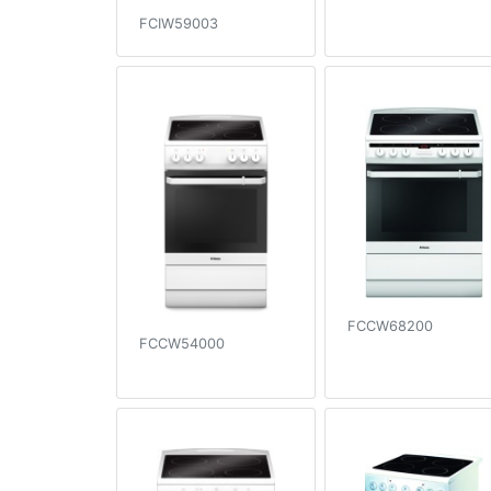
FCIW59003
FCCW68200
FCCW54000