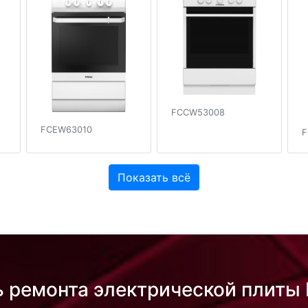
FCCW53008
FCEW63010
F
Показать всё
ь ремонта электрической плит