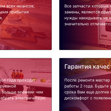
ом всех нюансов,
Все запчасти которые 
время прибытия
замены, являются ориг
я.
нужды накидывать на н
значительно отличаетс
Гарантия качес
пол года проходят
После ремонта мастер
ерьезной
работы 2 года. Будьте
я больше времени чем
срока Вам еще долгие 
забрать электрическую
дискомфорт с появлени