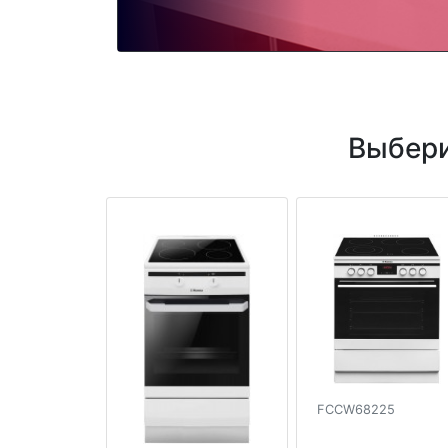
Выбери
FCCW68225