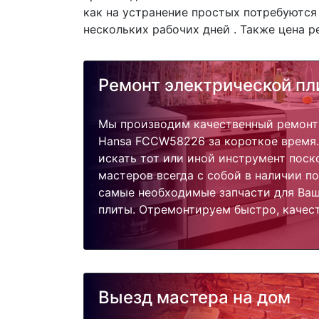
как на устранение простых потребуются
нескольких рабочих дней . Также цена р
Ремонт электрической пл
Мы производим качественный ремонт
Hansa FCCW58226 за короткое время.
искать тот или иной инструмент поск
мастеров всегда с собой в наличии п
самые необходимые запчасти для Ваш
плиты. Отремонтируем быстро, качест
Выезд мастера на дом