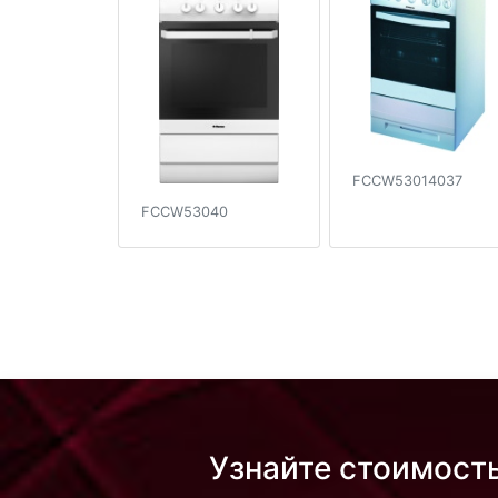
FCCW53014037
FCCW53040
Узнайте стоимост