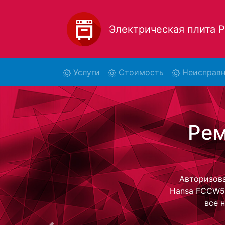
Электрическая плита
(current)
Услуги
Стоимость
Неисправн
Ре
F
Ремонт эле
обратно 
электрическ
стоимость ре