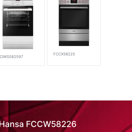
FCCX58225
CIWS582597
ы Hansa FCCW58226