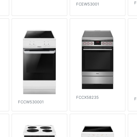
F
FCEW53001
FCCX58235
F
FCCW530001