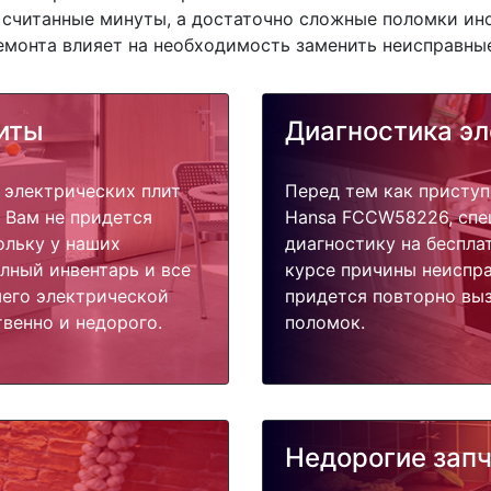
 считанные минуты, а достаточно сложные поломки ино
емонта влияет на необходимость заменить неисправные
иты
Диагностика эл
 электрических плит
Перед тем как приступ
 Вам не придется
Hansa FCCW58226, спе
ольку у наших
диагностику на беспла
олный инвентарь и все
курсе причины неиспра
его электрической
придется повторно выз
венно и недорого.
поломок.
Недорогие зап