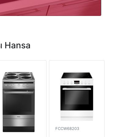
ы Hansa
FCCW68203