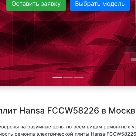
Оставить заявку
Выбрать модель
 плит Hansa FCCW58226 в Москв
 уверены на разумные цены по всем видам ремонтных у
ость ремонта электрической плиты Hansa FCCW58226 з