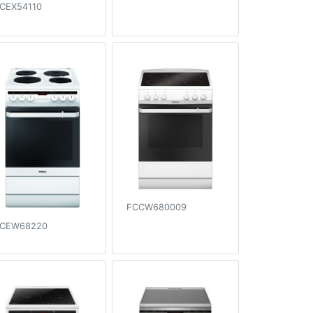
CEX54110
FCCW680009
CEW68220