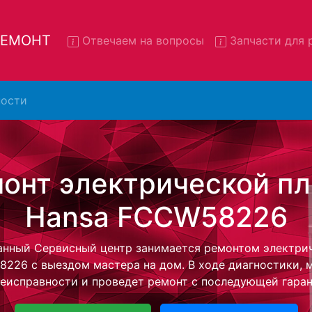
 РЕМОНТ
Отвечаем на вопросы
Запчасти для 
ости
монт электрических плит Ha
CCW58226 с вывозом в серв
ктрических плит Hansa FCCW58226 с вывозом в сервис
- с помощью нашей бесплатной услуги, специалист за
ую плиту для дальнейшего более детального ремонта.
монта останется неизменно при возвращении видеотех