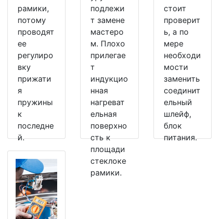
рамики,
подлежи
стоит
потому
т замене
проверит
проводят
мастеро
ь, а по
ее
м. Плохо
мере
регулиро
прилегае
необходи
вку
т
мости
прижати
индукцио
заменить
я
нная
соединит
пружины
нагреват
ельный
к
ельная
шлейф,
последне
поверхно
блок
й.
сть к
питания.
площади
стеклоке
рамики.