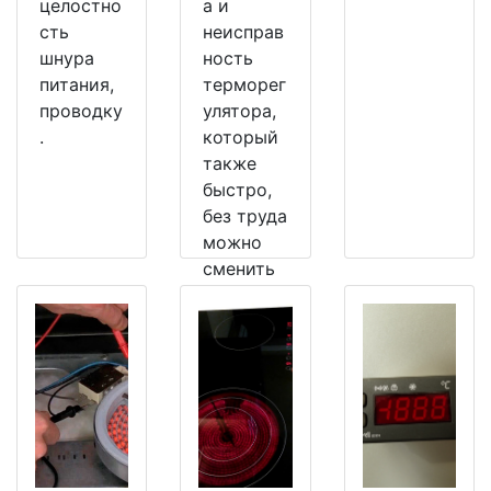
целостно
а и
сть
неисправ
шнура
ность
питания,
терморег
проводку
улятора,
.
который
также
быстро,
без труда
можно
сменить
на
рабочий.