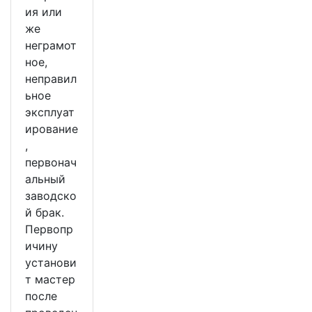
ия или
же
неграмот
ное,
неправил
ьное
эксплуат
ирование
,
первонач
альный
заводско
й брак.
Первопр
ичину
установи
т мастер
после