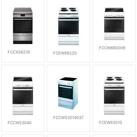
FCCW680009
FCCX58235
FCEW68220
FCCW53014037
FCEW63010
FCCW53040