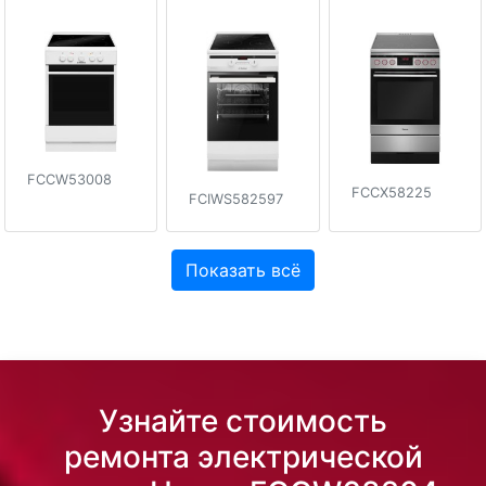
FCCW53008
FCCX58225
FCIWS582597
Показать всё
Узнайте стоимость
ремонта электрической