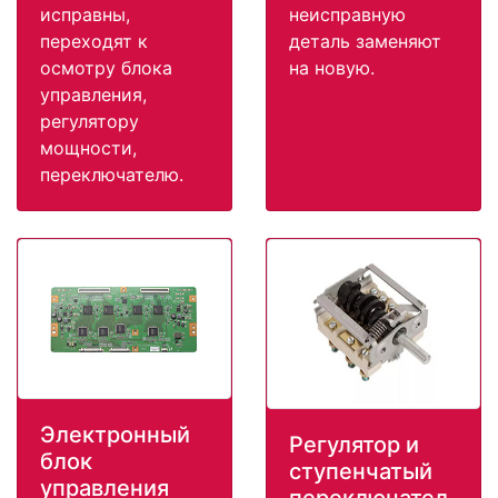
исправны,
неисправную
переходят к
деталь заменяют
осмотру блока
на новую.
управления,
регулятору
мощности,
переключателю.
Электронный
Регулятор и
блок
ступенчатый
управления