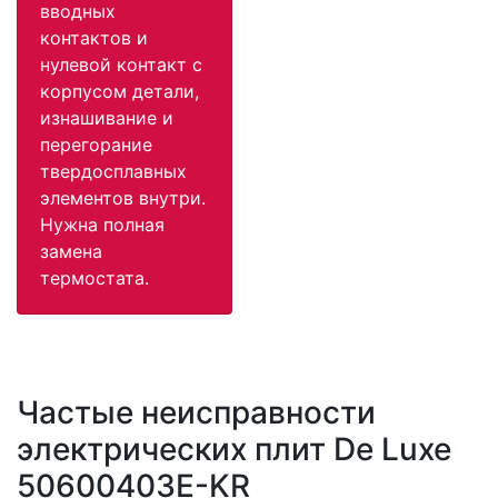
вводных
контактов и
нулевой контакт с
корпусом детали,
изнашивание и
перегорание
твердосплавных
элементов внутри.
Нужна полная
замена
термостата.
Частые неисправности
электрических плит De Luxe
50600403E-KR