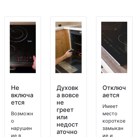
Не
Духовк
Отключ
включа
а вовсе
ается
ется
не
Имеет
греет
Возможн
место
или
о
короткое
недост
нарушен
замыкан
аточно
ие в
ие и