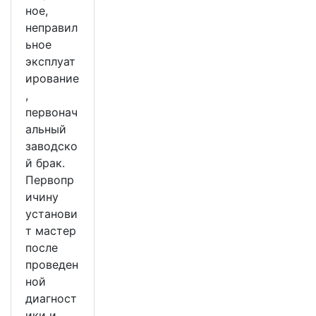
ное,
неправил
ьное
эксплуат
ирование
,
первонач
альный
заводско
й брак.
Первопр
ичину
установи
т мастер
после
проведен
ной
диагност
ики и