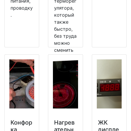
питания,
терморег
проводку
улятора,
.
который
также
быстро,
без труда
можно
сменить
на
рабочий.
Конфор
Нагрев
ЖК
ка
ательн
диспле