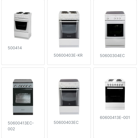
500414
50600403E-KR
50600304EC
60600413E-001
50600403EC
50600413EC-
002