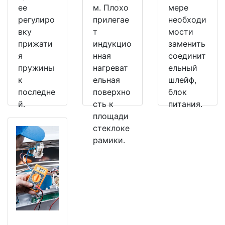
ее
м. Плохо
мере
регулиро
прилегае
необходи
вку
т
мости
прижати
индукцио
заменить
я
нная
соединит
пружины
нагреват
ельный
к
ельная
шлейф,
последне
поверхно
блок
й.
сть к
питания.
площади
стеклоке
рамики.