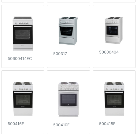
50600404
500317
50600414EC
500416E
500418E
500410E