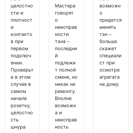
целостно
Мастера
возможн
сти и
говорят
о
плотност
о
придется
и
неисправ
менять
контакто
ности
тэн –
в при
тэна –
больше
первом
последни
скажет
подключ
й
специали
ении.
подлежи
ст при
Проверьт
т полной
осмотре
е в этом
смене, но
агрегата
случае в
никак не
на дому.
самом
ремонту.
начале
Вполне
розетку,
возможн
целостно
а и
сть
неисправ
шнура
ность