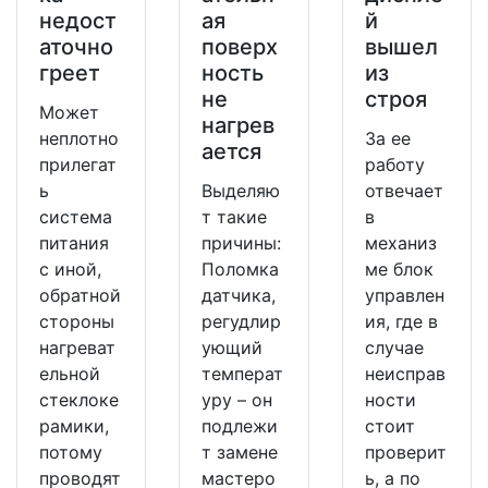
недост
ая
й
аточно
поверх
вышел
греет
ность
из
не
строя
Может
нагрев
неплотно
За ее
ается
прилегат
работу
ь
Выделяю
отвечает
система
т такие
в
питания
причины:
механиз
с иной,
Поломка
ме блок
обратной
датчика,
управлен
стороны
регудлир
ия, где в
нагреват
ующий
случае
ельной
температ
неисправ
стеклоке
уру – он
ности
рамики,
подлежи
стоит
потому
т замене
проверит
проводят
мастеро
ь, а по