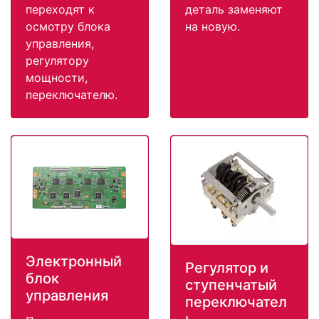
переходят к
деталь заменяют
осмотру блока
на новую.
управления,
регулятору
мощности,
переключателю.
Электронный
Регулятор и
блок
ступенчатый
управления
переключател