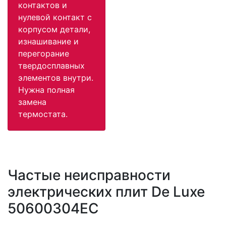
контактов и
нулевой контакт с
корпусом детали,
изнашивание и
перегорание
твердосплавных
элементов внутри.
Нужна полная
замена
термостата.
Частые неисправности
электрических плит De Luxe
50600304EC