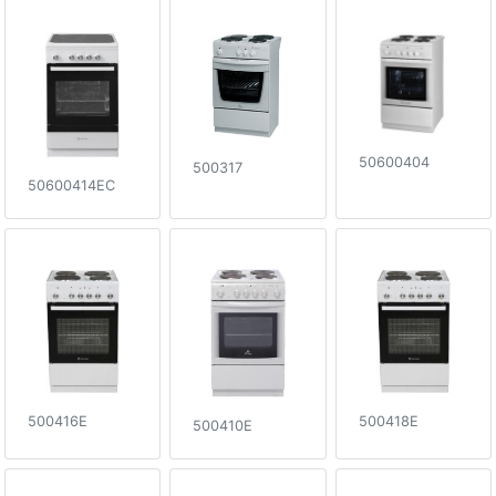
50600404
500317
50600414EC
500416E
500418E
500410E