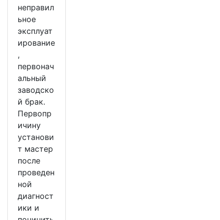
неправил
ьное
эксплуат
ирование
,
первонач
альный
заводско
й брак.
Первопр
ичину
установи
т мастер
после
проведен
ной
диагност
ики и
починить