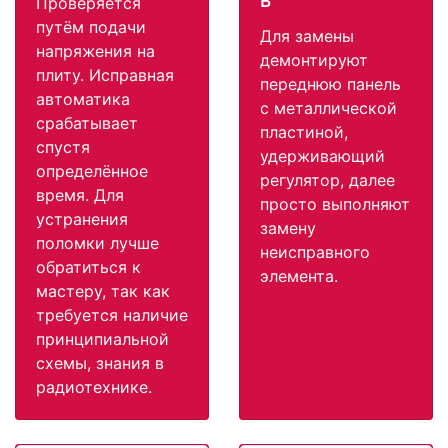
ь
Проверяется
путём подачи
Для замены
напряжения на
демонтируют
плиту. Исправная
переднюю панель
автоматика
с металлической
срабатывает
пластиной,
спустя
удерживающий
определённое
регулятор, далее
время. Для
просто выполняют
устранения
замену
поломки лучше
неисправного
обратиться к
элемента.
мастеру, так как
требуется наличие
принципиальной
схемы, знания в
радиотехнике.