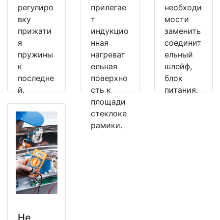
регулиро
прилегае
необходи
вку
т
мости
прижати
индукцио
заменить
я
нная
соединит
пружины
нагреват
ельный
к
ельная
шлейф,
последне
поверхно
блок
й.
сть к
питания.
площади
стеклоке
рамики.
Не