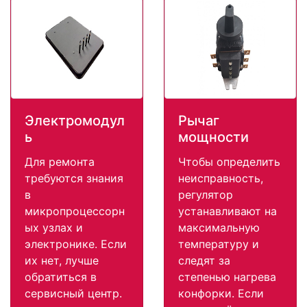
Электромодул
Рычаг
ь
мощности
Для ремонта
Чтобы определить
требуются знания
неисправность,
в
регулятор
микропроцессорн
устанавливают на
ых узлах и
максимальную
электронике. Если
температуру и
их нет, лучше
следят за
обратиться в
степенью нагрева
сервисный центр.
конфорки. Если