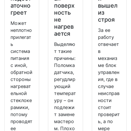
аточно
поверх
вышел
греет
ность
из
не
строя
Может
нагрев
неплотно
За ее
ается
прилегат
работу
ь
Выделяю
отвечает
система
т такие
в
питания
причины:
механиз
с иной,
Поломка
ме блок
обратной
датчика,
управлен
стороны
регудлир
ия, где в
нагреват
ующий
случае
ельной
температ
неисправ
стеклоке
уру – он
ности
рамики,
подлежи
стоит
потому
т замене
проверит
проводят
мастеро
ь, а по
ее
м. Плохо
мере