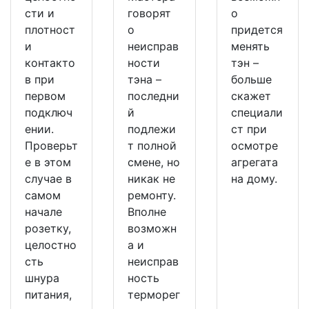
сти и
говорят
о
плотност
о
придется
и
неисправ
менять
контакто
ности
тэн –
в при
тэна –
больше
первом
последни
скажет
подключ
й
специали
ении.
подлежи
ст при
Проверьт
т полной
осмотре
е в этом
смене, но
агрегата
случае в
никак не
на дому.
самом
ремонту.
начале
Вполне
розетку,
возможн
целостно
а и
сть
неисправ
шнура
ность
питания,
терморег