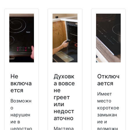
Не
Духовк
Отключ
включа
а вовсе
ается
ется
не
Имеет
греет
Возможн
место
или
о
короткое
недост
нарушен
замыкан
аточно
ие в
ие и
целостно
Мастера
возможн