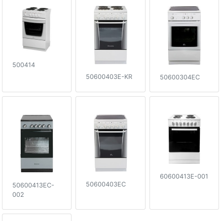
500414
50600403E-KR
50600304EC
60600413E-001
50600403EC
50600413EC-
002