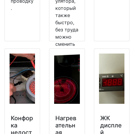
проводку
улятора,
.
который
также
быстро,
без труда
можно
сменить
на
рабочий.
Конфор
Нагрев
ЖК
ка
ательн
диспле
недост
ая
й