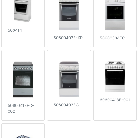
500414
50600403E-KR
50600304EC
60600413E-001
50600403EC
50600413EC-
002