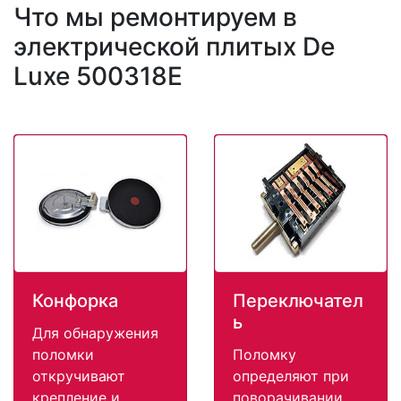
Что мы ремонтируем в
электрической плитых De
Luxe 500318E
Конфорка
Переключател
ь
Для обнаружения
поломки
Поломку
откручивают
определяют при
крепление и
поворачивании