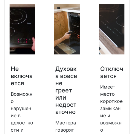
Не
Духовк
Отключ
включа
а вовсе
ается
ется
не
Имеет
греет
Возможн
место
или
о
короткое
недост
нарушен
замыкан
аточно
ие в
ие и
целостно
Мастера
возможн
сти и
говорят
о