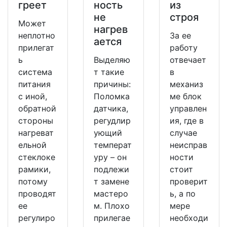
греет
ность
из
не
строя
Может
нагрев
неплотно
За ее
ается
прилегат
работу
ь
Выделяю
отвечает
система
т такие
в
питания
причины:
механиз
с иной,
Поломка
ме блок
обратной
датчика,
управлен
стороны
регудлир
ия, где в
нагреват
ующий
случае
ельной
температ
неисправ
стеклоке
уру – он
ности
рамики,
подлежи
стоит
потому
т замене
проверит
проводят
мастеро
ь, а по
ее
м. Плохо
мере
регулиро
прилегае
необходи