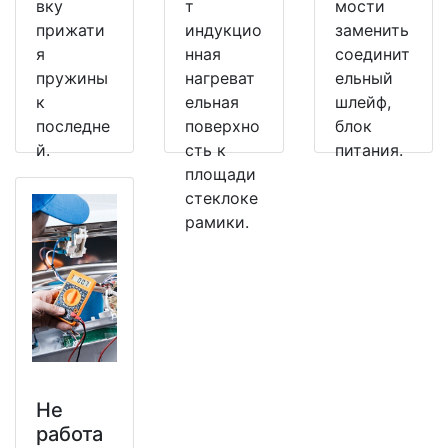
вку
т
мости
прижати
индукцио
заменить
я
нная
соединит
пружины
нагреват
ельный
к
ельная
шлейф,
последне
поверхно
блок
й.
сть к
питания.
площади
стеклоке
рамики.
Не
работа