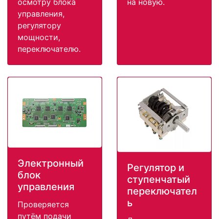
осмотру блока
на новую.
управления,
регулятору
мощности,
переключателю.
Электронный
Регулятор и
блок
ступенчатый
управления
переключател
ь
Проверяется
путём подачи