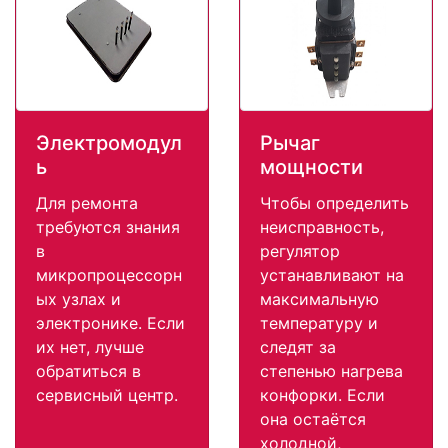
Электромодул
Рычаг
ь
мощности
Для ремонта
Чтобы определить
требуются знания
неисправность,
в
регулятор
микропроцессорн
устанавливают на
ых узлах и
максимальную
электронике. Если
температуру и
их нет, лучше
следят за
обратиться в
степенью нагрева
сервисный центр.
конфорки. Если
она остаётся
холодной,