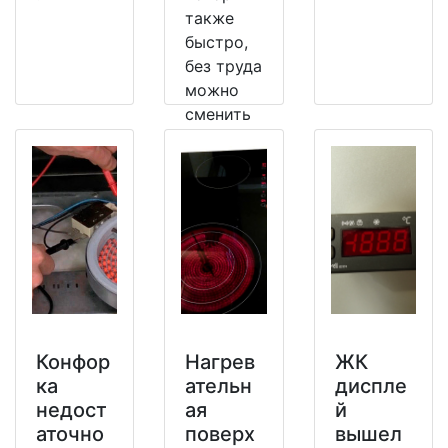
также
быстро,
без труда
можно
сменить
на
рабочий.
Конфор
Нагрев
ЖК
ка
ательн
диспле
недост
ая
й
аточно
поверх
вышел