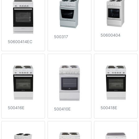
50600404
500317
50600414EC
500416E
500418E
500410E