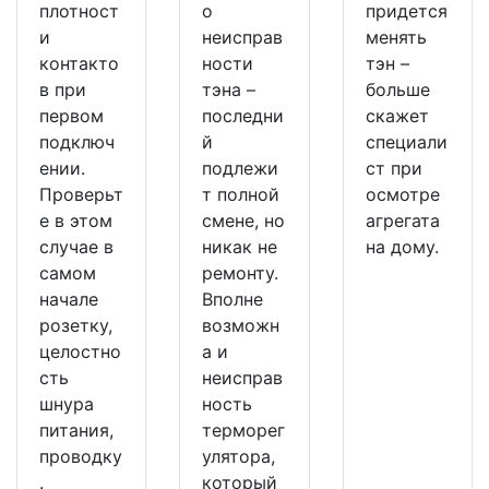
плотност
о
придется
и
неисправ
менять
контакто
ности
тэн –
в при
тэна –
больше
первом
последни
скажет
подключ
й
специали
ении.
подлежи
ст при
Проверьт
т полной
осмотре
е в этом
смене, но
агрегата
случае в
никак не
на дому.
самом
ремонту.
начале
Вполне
розетку,
возможн
целостно
а и
сть
неисправ
шнура
ность
питания,
терморег
проводку
улятора,
.
который