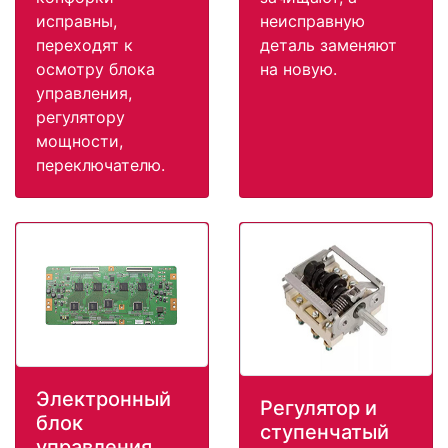
исправны,
неисправную
переходят к
деталь заменяют
осмотру блока
на новую.
управления,
регулятору
мощности,
переключателю.
Электронный
Регулятор и
блок
ступенчатый
управления