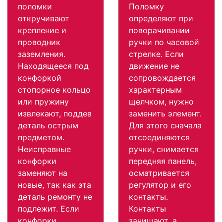
поломки
Поломку
откручивают
определяют при
крепление и
поворачивании
проводник
ручки по часовой
заземления.
стрелке. Если
Находящееся под
движение не
конфоркой
сопровождается
стопорное кольцо
характерным
или пружину
щелчком, нужно
извлекают, поддев
заменить элемент.
деталь острым
Для этого сначала
предметом.
отсоединяются
Неисправные
ручки, снимается
конфорки
передняя панель,
заменяют на
осматривается
новые, так как эта
регулятор и его
деталь ремонту не
контакты.
подлежит. Если
Контакты
конфорки
зачищают, а