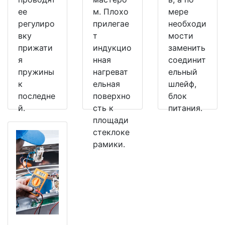
ее
м. Плохо
мере
регулиро
прилегае
необходи
вку
т
мости
прижати
индукцио
заменить
я
нная
соединит
пружины
нагреват
ельный
к
ельная
шлейф,
последне
поверхно
блок
й.
сть к
питания.
площади
стеклоке
рамики.