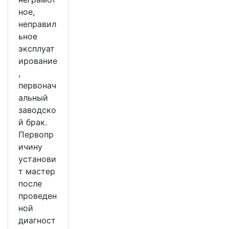
ное,
неправил
ьное
эксплуат
ирование
,
первонач
альный
заводско
й брак.
Первопр
ичину
установи
т мастер
после
проведен
ной
диагност