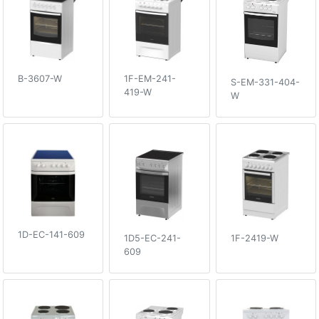
B-3607-W
1F-EM-241-
S-EM-331-404-
419-W
W
1D-EC-141-609
1D5-EC-241-
1F-2419-W
609