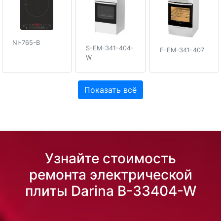
NI-765-B
S-EM-341-404-
F-EM-341-407
W
Показать всё
Узнайте стоимость
ремонта электрической
плиты Darina B-33404-W