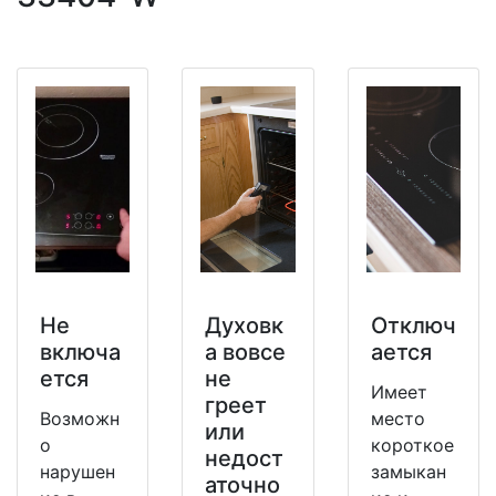
Не
Духовк
Отключ
включа
а вовсе
ается
ется
не
Имеет
греет
Возможн
место
или
о
короткое
недост
нарушен
замыкан
аточно