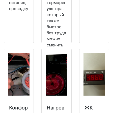
питания,
терморег
проводку
улятора,
.
который
также
быстро,
без труда
можно
сменить
на
рабочий.
Конфор
Нагрев
ЖК