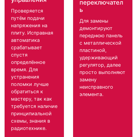
переключател
ь
Проверяется
путём подачи
Для замены
напряжения на
демонтируют
плиту. Исправная
переднюю панель
автоматика
с металлической
срабатывает
пластиной,
спустя
удерживающий
определённое
регулятор, далее
время. Для
просто выполняют
устранения
замену
поломки лучше
неисправного
обратиться к
элемента.
мастеру, так как
требуется наличие
принципиальной
схемы, знания в
радиотехнике.