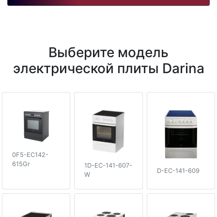
Выберите модель
электрической плиты Darina
0F5-EC142-
615Gr
1D-EC-141-607-
D-EC-141-609
W