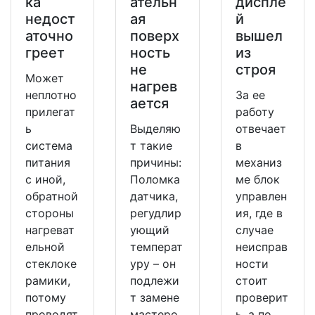
ка
ательн
диспле
недост
ая
й
аточно
поверх
вышел
греет
ность
из
не
строя
Может
нагрев
неплотно
За ее
ается
прилегат
работу
ь
Выделяю
отвечает
система
т такие
в
питания
причины:
механиз
с иной,
Поломка
ме блок
обратной
датчика,
управлен
стороны
регудлир
ия, где в
нагреват
ующий
случае
ельной
температ
неисправ
стеклоке
уру – он
ности
рамики,
подлежи
стоит
потому
т замене
проверит
проводят
мастеро
ь, а по