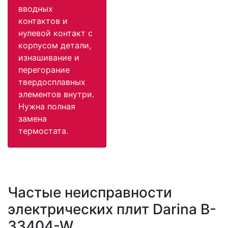
вводных
контактов и
нулевой контакт с
корпусом детали,
изнашивание и
перегорание
твердосплавных
элементов внутри.
Нужна полная
замена
термостата.
Частые неисправности
электрических плит Darina B-
33404-W