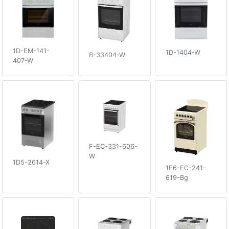
1D-EM-141-
1D-1404-W
B-33404-W
407-W
F-EC-331-606-
W
1D5-2614-X
1E6-EC-241-
619-Bg