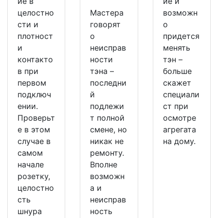
ие в
ие и
целостно
Мастера
возможн
сти и
говорят
о
плотност
о
придется
и
неисправ
менять
контакто
ности
тэн –
в при
тэна –
больше
первом
последни
скажет
подключ
й
специали
ении.
подлежи
ст при
Проверьт
т полной
осмотре
е в этом
смене, но
агрегата
случае в
никак не
на дому.
самом
ремонту.
начале
Вполне
розетку,
возможн
целостно
а и
сть
неисправ
шнура
ность