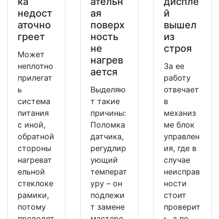
ка
ательн
диспле
недост
ая
й
аточно
поверх
вышел
греет
ность
из
не
строя
Может
нагрев
неплотно
За ее
ается
прилегат
работу
ь
Выделяю
отвечает
система
т такие
в
питания
причины:
механиз
с иной,
Поломка
ме блок
обратной
датчика,
управлен
стороны
регудлир
ия, где в
нагреват
ующий
случае
ельной
температ
неисправ
стеклоке
уру – он
ности
рамики,
подлежи
стоит
потому
т замене
проверит
проводят
мастеро
ь, а по