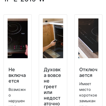
Не
Духовк
Отключ
включа
а вовсе
ается
ется
не
Имеет
греет
Возможн
место
или
о
короткое
недост
нарушен
замыкан
аточно