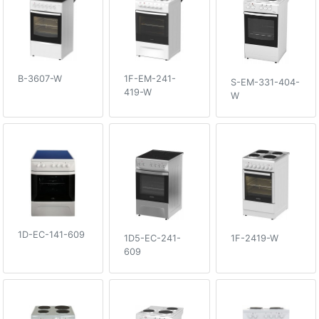
B-3607-W
1F-EM-241-
S-EM-331-404-
419-W
W
1D-EC-141-609
1D5-EC-241-
1F-2419-W
609