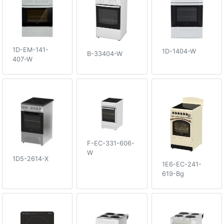
1D-EM-141-
1D-1404-W
B-33404-W
407-W
F-EC-331-606-
W
1D5-2614-X
1E6-EC-241-
619-Bg