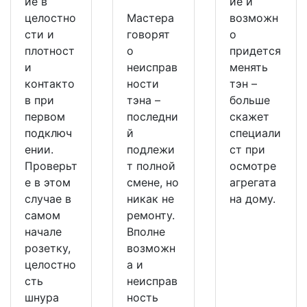
ие в
ие и
целостно
Мастера
возможн
сти и
говорят
о
плотност
о
придется
и
неисправ
менять
контакто
ности
тэн –
в при
тэна –
больше
первом
последни
скажет
подключ
й
специали
ении.
подлежи
ст при
Проверьт
т полной
осмотре
е в этом
смене, но
агрегата
случае в
никак не
на дому.
самом
ремонту.
начале
Вполне
розетку,
возможн
целостно
а и
сть
неисправ
шнура
ность