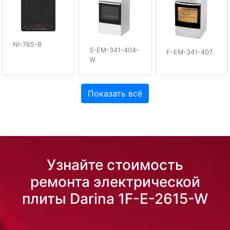
NI-765-B
S-EM-341-404-
F-EM-341-407
W
Показать всё
Узнайте стоимость
ремонта электрической
плиты Darina 1F-E-2615-W