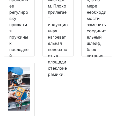
ее
м. Плохо
мере
регулиро
прилегае
необходи
вку
т
мости
прижати
индукцио
заменить
я
нная
соединит
пружины
нагреват
ельный
к
ельная
шлейф,
последне
поверхно
блок
й.
сть к
питания.
площади
стеклоке
рамики.