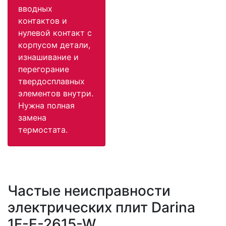
вводных
контактов и
нулевой контакт с
корпусом детали,
изнашивание и
перегорание
твердосплавных
элементов внутри.
Нужна полная
замена
термостата.
Частые неисправности
электрических плит Darina
1F-E-2615-W