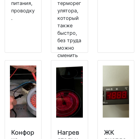
питания,
терморег
проводку
улятора,
.
который
также
быстро,
без труда
можно
сменить
на
рабочий.
Конфор
Нагрев
ЖК