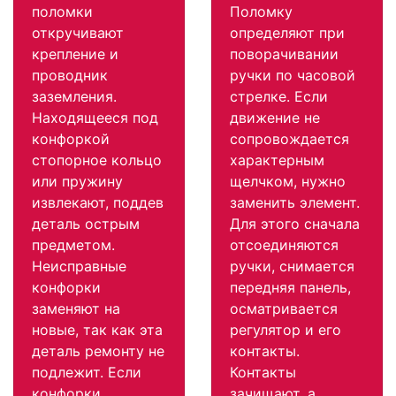
поломки
Поломку
откручивают
определяют при
крепление и
поворачивании
проводник
ручки по часовой
заземления.
стрелке. Если
Находящееся под
движение не
конфоркой
сопровождается
стопорное кольцо
характерным
или пружину
щелчком, нужно
извлекают, поддев
заменить элемент.
деталь острым
Для этого сначала
предметом.
отсоединяются
Неисправные
ручки, снимается
конфорки
передняя панель,
заменяют на
осматривается
новые, так как эта
регулятор и его
деталь ремонту не
контакты.
подлежит. Если
Контакты
конфорки
зачищают, а