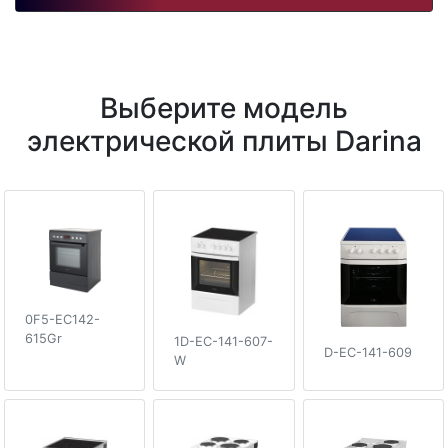
Выберите модель
электрической плиты Darina
0F5-EC142-
615Gr
1D-EC-141-607-
D-EC-141-609
W