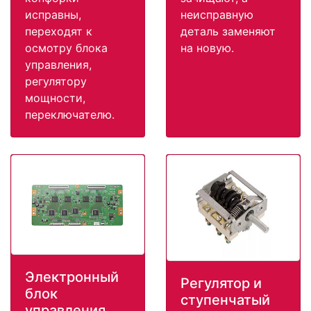
исправны,
неисправную
переходят к
деталь заменяют
осмотру блока
на новую.
управления,
регулятору
мощности,
переключателю.
Электронный
Регулятор и
блок
ступенчатый
управления