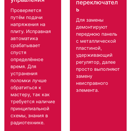
переключател
ь
Проверяется
путём подачи
Для замены
напряжения на
демонтируют
плиту. Исправная
переднюю панель
автоматика
с металлической
срабатывает
пластиной,
спустя
удерживающий
определённое
регулятор, далее
время. Для
просто выполняют
устранения
замену
поломки лучше
неисправного
обратиться к
элемента.
мастеру, так как
требуется наличие
принципиальной
схемы, знания в
радиотехнике.