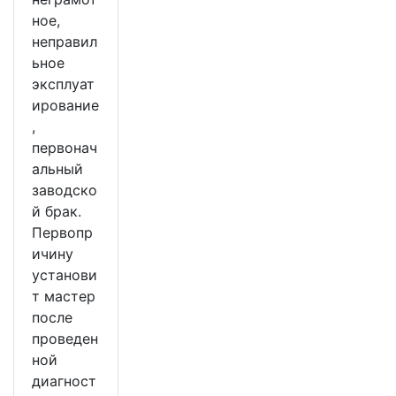
ное,
неправил
ьное
эксплуат
ирование
,
первонач
альный
заводско
й брак.
Первопр
ичину
установи
т мастер
после
проведен
ной
диагност