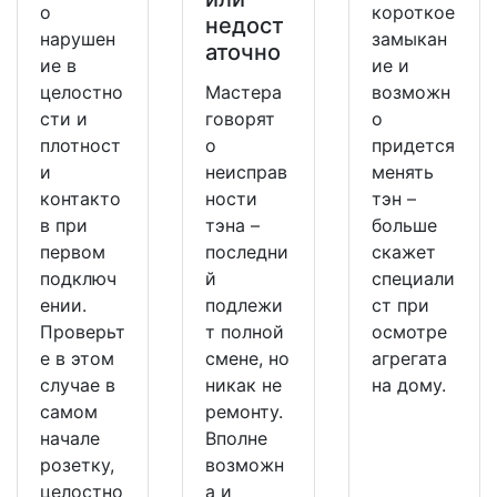
о
короткое
недост
нарушен
замыкан
аточно
ие в
ие и
целостно
Мастера
возможн
сти и
говорят
о
плотност
о
придется
и
неисправ
менять
контакто
ности
тэн –
в при
тэна –
больше
первом
последни
скажет
подключ
й
специали
ении.
подлежи
ст при
Проверьт
т полной
осмотре
е в этом
смене, но
агрегата
случае в
никак не
на дому.
самом
ремонту.
начале
Вполне
розетку,
возможн
целостно
а и