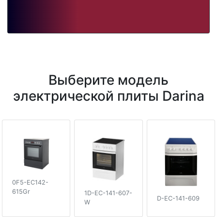
Выберите модель
электрической плиты Darina
0F5-EC142-
615Gr
1D-EC-141-607-
D-EC-141-609
W