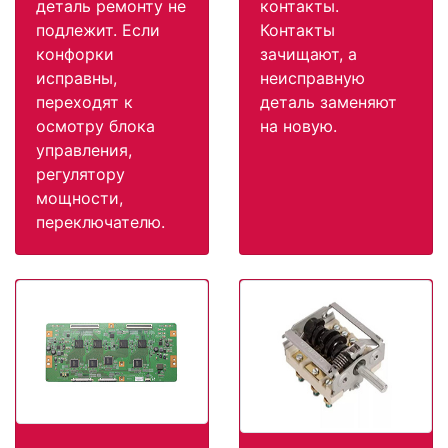
деталь ремонту не
контакты.
подлежит. Если
Контакты
конфорки
зачищают, а
исправны,
неисправную
переходят к
деталь заменяют
осмотру блока
на новую.
управления,
регулятору
мощности,
переключателю.