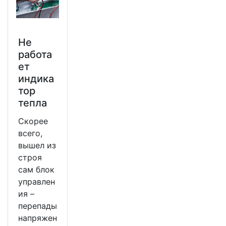
Не
работа
ет
индика
тор
тепла
Скорее
всего,
вышел из
строя
сам блок
управлен
ия –
перепады
напряжен