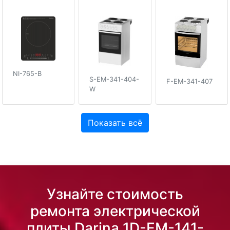
NI-765-B
S-EM-341-404-
F-EM-341-407
W
Показать всё
Узнайте стоимость
ремонта электрической
плиты Darina 1D-EM-141-