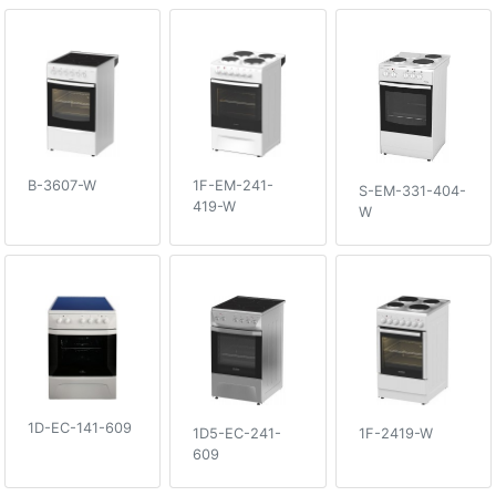
B-3607-W
1F-EM-241-
S-EM-331-404-
419-W
W
1D-EC-141-609
1D5-EC-241-
1F-2419-W
609