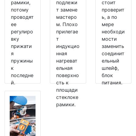
рамики,
подлежи
стоит
потому
т замене
проверит
проводят
мастеро
ь, а по
ее
м. Плохо
мере
регулиро
прилегае
необходи
вку
т
мости
прижати
индукцио
заменить
я
нная
соединит
пружины
нагреват
ельный
к
ельная
шлейф,
последне
поверхно
блок
й.
сть к
питания.
площади
стеклоке
рамики.