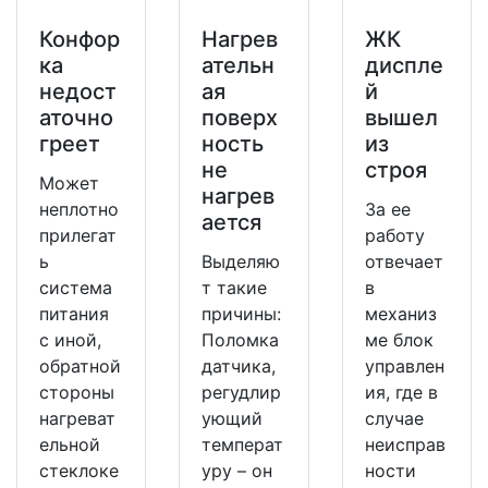
Конфор
Нагрев
ЖК
ка
ательн
диспле
недост
ая
й
аточно
поверх
вышел
греет
ность
из
не
строя
Может
нагрев
неплотно
За ее
ается
прилегат
работу
ь
Выделяю
отвечает
система
т такие
в
питания
причины:
механиз
с иной,
Поломка
ме блок
обратной
датчика,
управлен
стороны
регудлир
ия, где в
нагреват
ующий
случае
ельной
температ
неисправ
стеклоке
уру – он
ности