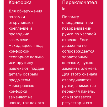
Конфорка
Переключател
ь
Для обнаружения
поломки
Поломку
откручивают
определяют при
крепление и
поворачивании
проводник
ручки по часовой
заземления.
стрелке. Если
Находящееся под
движение не
конфоркой
сопровождается
стопорное кольцо
характерным
или пружину
щелчком, нужно
извлекают, поддев
заменить элемент.
деталь острым
Для этого сначала
предметом.
отсоединяются
Неисправные
ручки, снимается
конфорки
передняя панель,
заменяют на
осматривается
новые, так как эта
регулятор и его