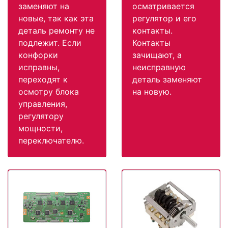
заменяют на
осматривается
новые, так как эта
регулятор и его
деталь ремонту не
контакты.
подлежит. Если
Контакты
конфорки
зачищают, а
исправны,
неисправную
переходят к
деталь заменяют
осмотру блока
на новую.
управления,
регулятору
мощности,
переключателю.