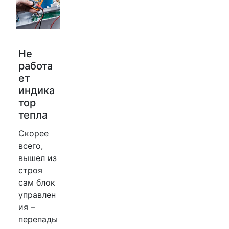
Не
работа
ет
индика
тор
тепла
Скорее
всего,
вышел из
строя
сам блок
управлен
ия –
перепады