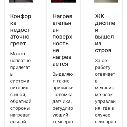
Конфор
Нагрев
ЖК
ка
ательн
диспле
недост
ая
й
аточно
поверх
вышел
греет
ность
из
не
строя
Может
нагрев
неплотно
За ее
ается
прилегат
работу
ь
Выделяю
отвечает
система
т такие
в
питания
причины:
механиз
с иной,
Поломка
ме блок
обратной
датчика,
управлен
стороны
регудлир
ия, где в
нагреват
ующий
случае
ельной
температ
неисправ