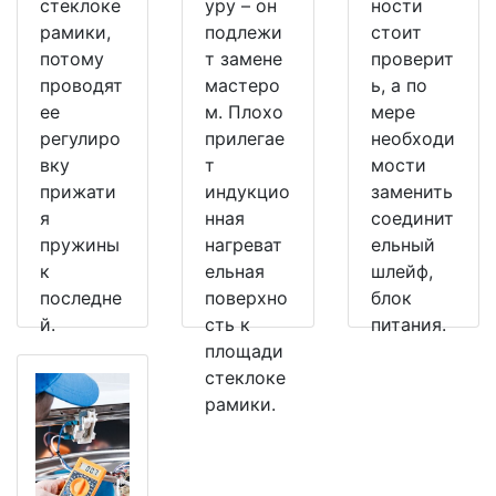
стеклоке
уру – он
ности
рамики,
подлежи
стоит
потому
т замене
проверит
проводят
мастеро
ь, а по
ее
м. Плохо
мере
регулиро
прилегае
необходи
вку
т
мости
прижати
индукцио
заменить
я
нная
соединит
пружины
нагреват
ельный
к
ельная
шлейф,
последне
поверхно
блок
й.
сть к
питания.
площади
стеклоке
рамики.