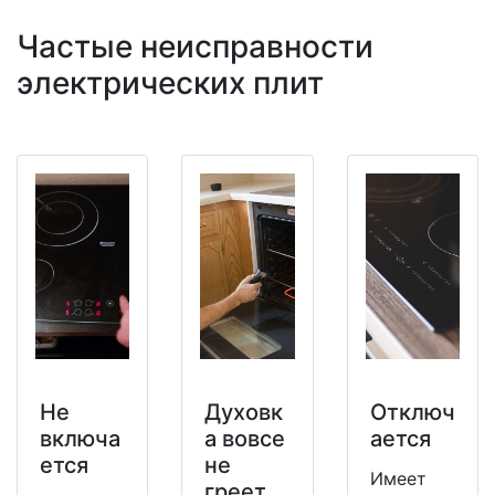
Частые неисправности
электрических плит
Не
Духовк
Отключ
включа
а вовсе
ается
ется
не
Имеет
греет