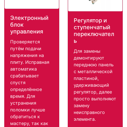
Электронный
Регулятор и
блок
ступенчатый
управления
переключател
ь
Проверяется
путём подачи
Для замены
напряжения на
демонтируют
плиту. Исправная
переднюю панель
автоматика
с металлической
срабатывает
пластиной,
спустя
удерживающий
определённое
регулятор, далее
время. Для
просто выполняют
устранения
замену
поломки лучше
неисправного
обратиться к
элемента.
мастеру, так как