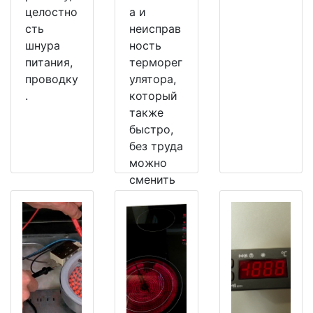
целостно
а и
сть
неисправ
шнура
ность
питания,
терморег
проводку
улятора,
.
который
также
быстро,
без труда
можно
сменить
на
рабочий.