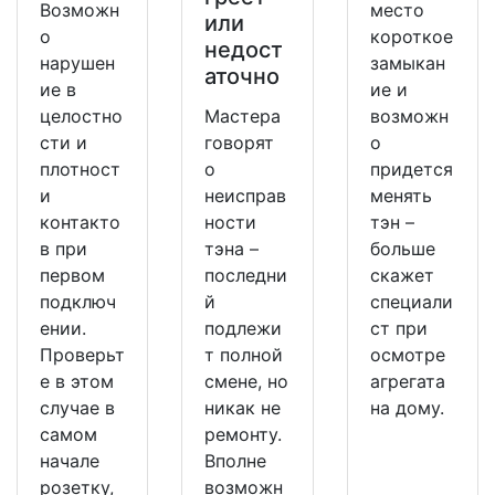
Возможн
место
или
о
короткое
недост
нарушен
замыкан
аточно
ие в
ие и
целостно
Мастера
возможн
сти и
говорят
о
плотност
о
придется
и
неисправ
менять
контакто
ности
тэн –
в при
тэна –
больше
первом
последни
скажет
подключ
й
специали
ении.
подлежи
ст при
Проверьт
т полной
осмотре
е в этом
смене, но
агрегата
случае в
никак не
на дому.
самом
ремонту.
начале
Вполне
розетку,
возможн