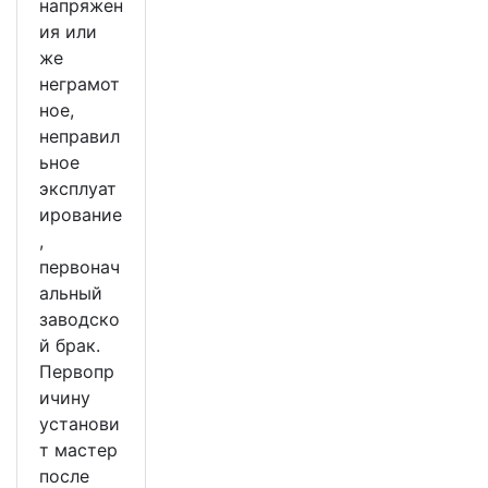
напряжен
ия или
же
неграмот
ное,
неправил
ьное
эксплуат
ирование
,
первонач
альный
заводско
й брак.
Первопр
ичину
установи
т мастер
после