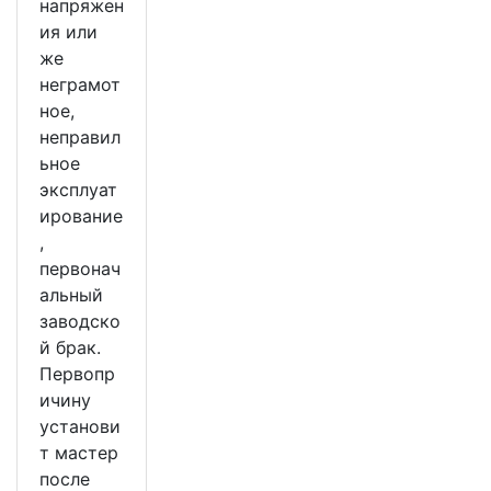
напряжен
ия или
же
неграмот
ное,
неправил
ьное
эксплуат
ирование
,
первонач
альный
заводско
й брак.
Первопр
ичину
установи
т мастер
после