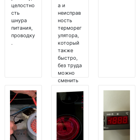
целостно
а и
сть
неисправ
шнура
ность
питания,
терморег
проводку
улятора,
.
который
также
быстро,
без труда
можно
сменить
на
рабочий.