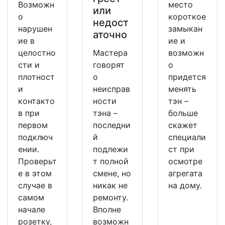
Возможн
место
или
о
короткое
недост
нарушен
замыкан
аточно
ие в
ие и
целостно
Мастера
возможн
сти и
говорят
о
плотност
о
придется
и
неисправ
менять
контакто
ности
тэн –
в при
тэна –
больше
первом
последни
скажет
подключ
й
специали
ении.
подлежи
ст при
Проверьт
т полной
осмотре
е в этом
смене, но
агрегата
случае в
никак не
на дому.
самом
ремонту.
начале
Вполне
розетку,
возможн