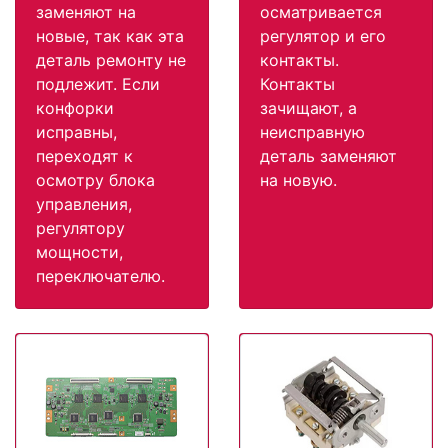
заменяют на
осматривается
новые, так как эта
регулятор и его
деталь ремонту не
контакты.
подлежит. Если
Контакты
конфорки
зачищают, а
исправны,
неисправную
переходят к
деталь заменяют
осмотру блока
на новую.
управления,
регулятору
мощности,
переключателю.