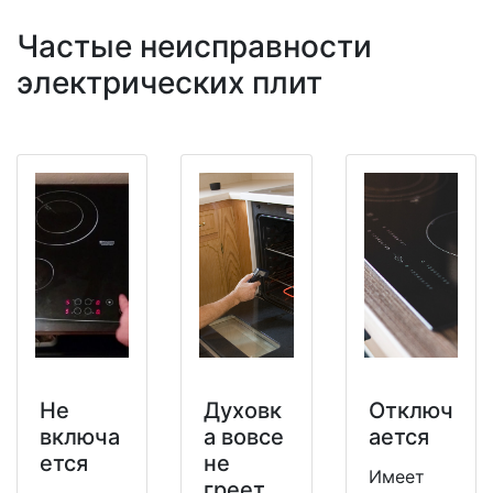
Частые неисправности
электрических плит
Не
Духовк
Отключ
включа
а вовсе
ается
ется
не
Имеет
греет