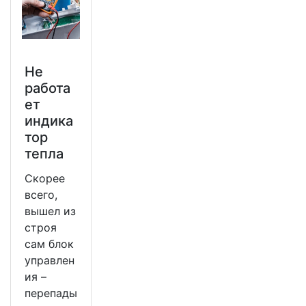
Не
работа
ет
индика
тор
тепла
Скорее
всего,
вышел из
строя
сам блок
управлен
ия –
перепады