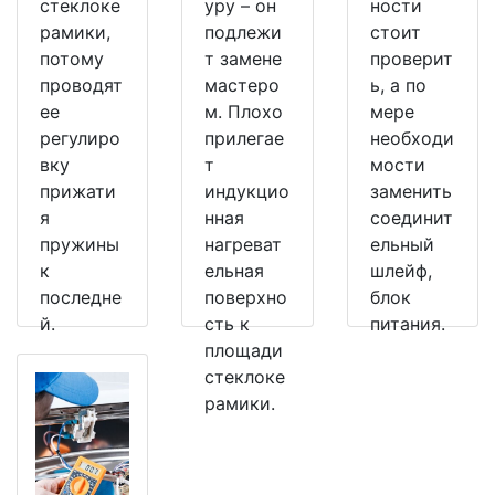
стеклоке
уру – он
ности
рамики,
подлежи
стоит
потому
т замене
проверит
проводят
мастеро
ь, а по
ее
м. Плохо
мере
регулиро
прилегае
необходи
вку
т
мости
прижати
индукцио
заменить
я
нная
соединит
пружины
нагреват
ельный
к
ельная
шлейф,
последне
поверхно
блок
й.
сть к
питания.
площади
стеклоке
рамики.