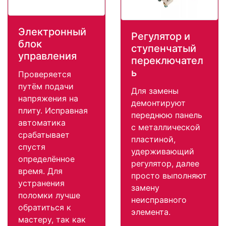
Электронный
Регулятор и
блок
ступенчатый
управления
переключател
ь
Проверяется
путём подачи
Для замены
напряжения на
демонтируют
плиту. Исправная
переднюю панель
автоматика
с металлической
срабатывает
пластиной,
спустя
удерживающий
определённое
регулятор, далее
время. Для
просто выполняют
устранения
замену
поломки лучше
неисправного
обратиться к
элемента.
мастеру, так как