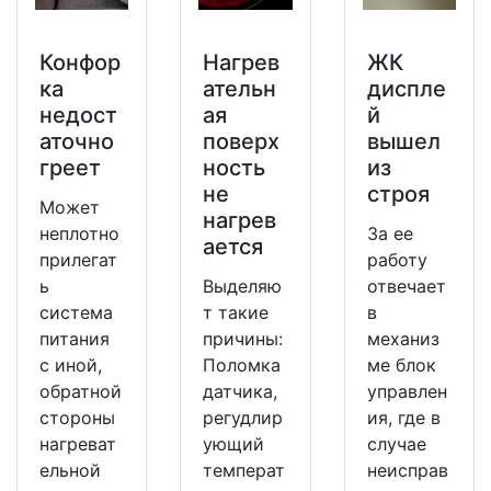
Конфор
Нагрев
ЖК
ка
ательн
диспле
недост
ая
й
аточно
поверх
вышел
греет
ность
из
не
строя
Может
нагрев
неплотно
За ее
ается
прилегат
работу
ь
Выделяю
отвечает
система
т такие
в
питания
причины:
механиз
с иной,
Поломка
ме блок
обратной
датчика,
управлен
стороны
регудлир
ия, где в
нагреват
ующий
случае
ельной
температ
неисправ