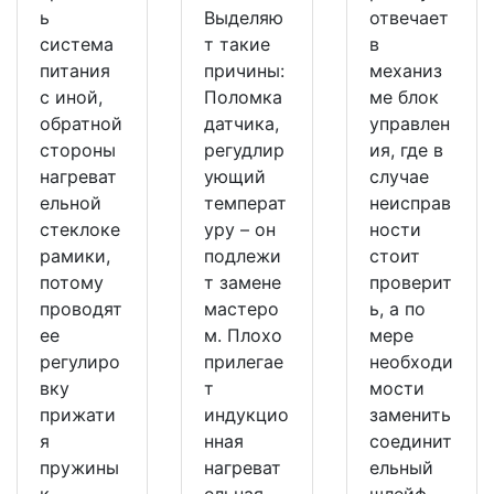
ь
Выделяю
отвечает
система
т такие
в
питания
причины:
механиз
с иной,
Поломка
ме блок
обратной
датчика,
управлен
стороны
регудлир
ия, где в
нагреват
ующий
случае
ельной
температ
неисправ
стеклоке
уру – он
ности
рамики,
подлежи
стоит
потому
т замене
проверит
проводят
мастеро
ь, а по
ее
м. Плохо
мере
регулиро
прилегае
необходи
вку
т
мости
прижати
индукцио
заменить
я
нная
соединит
пружины
нагреват
ельный