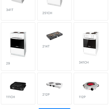
341T
251CH
214T
341CH
29
212P
112P
111CH