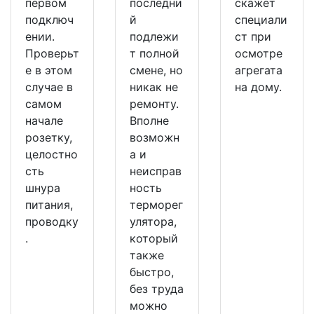
первом
последни
скажет
подключ
й
специали
ении.
подлежи
ст при
Проверьт
т полной
осмотре
е в этом
смене, но
агрегата
случае в
никак не
на дому.
самом
ремонту.
начале
Вполне
розетку,
возможн
целостно
а и
сть
неисправ
шнура
ность
питания,
терморег
проводку
улятора,
.
который
также
быстро,
без труда
можно