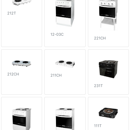
212T
12-03C
221CH
212CH
211CH
231T
111T