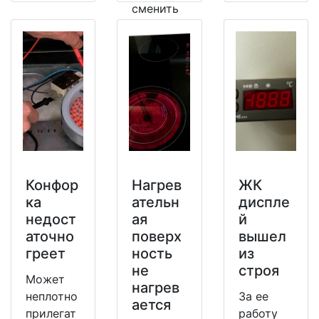
сменить
на
рабочий.
Конфор
Нагрев
ЖК
ка
ательн
диспле
недост
ая
й
аточно
поверх
вышел
греет
ность
из
не
строя
Может
нагрев
неплотно
За ее
ается
прилегат
работу