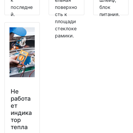
к
ельная
шлейф,
последне
поверхно
блок
й.
сть к
питания.
площади
стеклоке
рамики.
Не
работа
ет
индика
тор
тепла