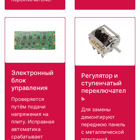
Электронный
Регулятор и
блок
ступенчатый
управления
переключател
ь
Проверяется
путём подачи
Для замены
напряжения на
демонтируют
плиту. Исправная
переднюю панель
автоматика
с металлической
срабатывает
пластиной,