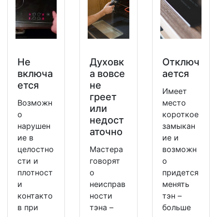
Не
Духовк
Отключ
включа
а вовсе
ается
ется
не
Имеет
греет
Возможн
место
или
о
короткое
недост
нарушен
замыкан
аточно
ие в
ие и
целостно
Мастера
возможн
сти и
говорят
о
плотност
о
придется
и
неисправ
менять
контакто
ности
тэн –
в при
тэна –
больше