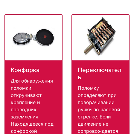
Конфорка
Переключател
ь
Для обнаружения
поломки
Поломку
откручивают
определяют при
крепление и
поворачивании
проводник
ручки по часовой
заземления.
стрелке. Если
Находящееся под
движение не
конфоркой
сопровождается