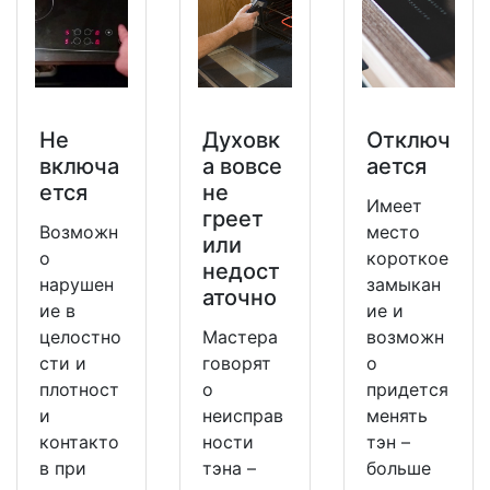
Не
Духовк
Отключ
включа
а вовсе
ается
ется
не
Имеет
греет
Возможн
место
или
о
короткое
недост
нарушен
замыкан
аточно
ие в
ие и
целостно
Мастера
возможн
сти и
говорят
о
плотност
о
придется
и
неисправ
менять
контакто
ности
тэн –
в при
тэна –
больше