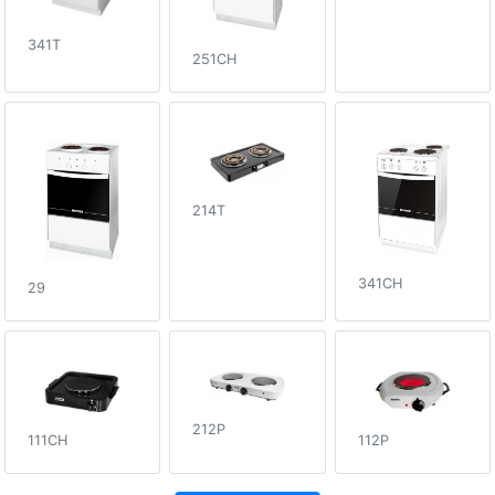
341T
251CH
214T
341CH
29
212P
112P
111CH