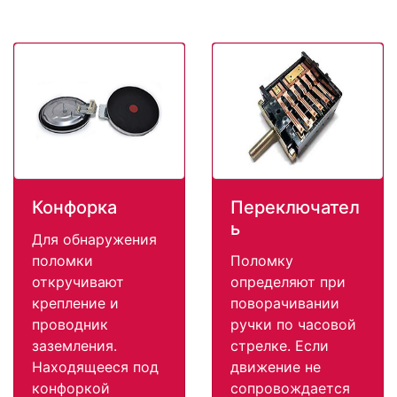
Конфорка
Переключател
ь
Для обнаружения
поломки
Поломку
откручивают
определяют при
крепление и
поворачивании
проводник
ручки по часовой
заземления.
стрелке. Если
Находящееся под
движение не
конфоркой
сопровождается