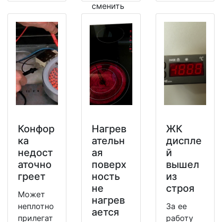
сменить
на
рабочий.
Конфор
Нагрев
ЖК
ка
ательн
диспле
недост
ая
й
аточно
поверх
вышел
греет
ность
из
не
строя
Может
нагрев
неплотно
За ее
ается
прилегат
работу