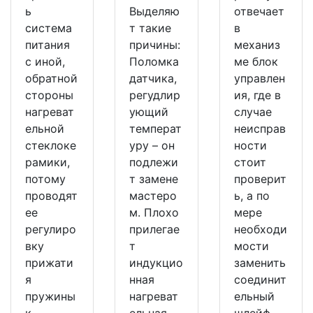
ь
Выделяю
отвечает
система
т такие
в
питания
причины:
механиз
с иной,
Поломка
ме блок
обратной
датчика,
управлен
стороны
регудлир
ия, где в
нагреват
ующий
случае
ельной
температ
неисправ
стеклоке
уру – он
ности
рамики,
подлежи
стоит
потому
т замене
проверит
проводят
мастеро
ь, а по
ее
м. Плохо
мере
регулиро
прилегае
необходи
вку
т
мости
прижати
индукцио
заменить
я
нная
соединит
пружины
нагреват
ельный