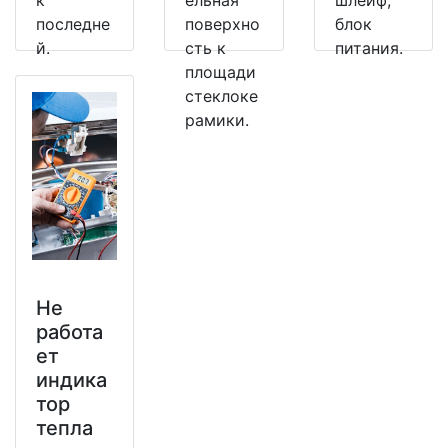
к
ельная
шлейф,
последне
поверхно
блок
й.
сть к
питания.
площади
стеклоке
рамики.
Не
работа
ет
индика
тор
тепла