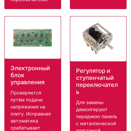
Электронный
Регулятор и
блок
ступенчатый
управления
переключател
ь
Проверяется
путём подачи
Для замены
напряжения на
демонтируют
плиту. Исправная
переднюю панель
автоматика
с металлической
срабатывает
пластиной,