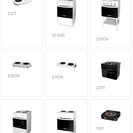
212T
12-03C
221CH
212CH
211CH
231T
111T