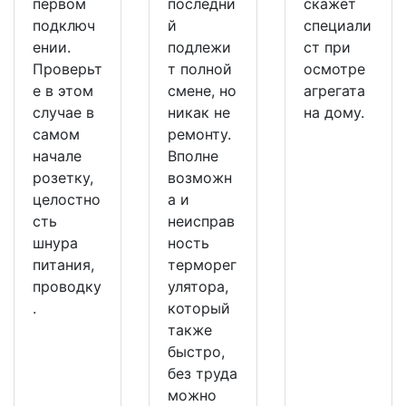
первом
последни
скажет
подключ
й
специали
ении.
подлежи
ст при
Проверьт
т полной
осмотре
е в этом
смене, но
агрегата
случае в
никак не
на дому.
самом
ремонту.
начале
Вполне
розетку,
возможн
целостно
а и
сть
неисправ
шнура
ность
питания,
терморег
проводку
улятора,
.
который
также
быстро,
без труда
можно