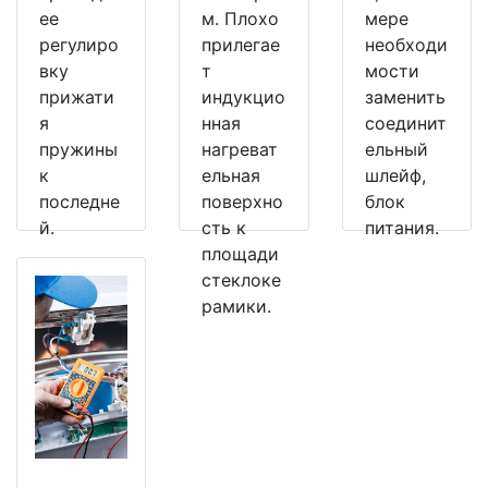
ее
м. Плохо
мере
регулиро
прилегае
необходи
вку
т
мости
прижати
индукцио
заменить
я
нная
соединит
пружины
нагреват
ельный
к
ельная
шлейф,
последне
поверхно
блок
й.
сть к
питания.
площади
стеклоке
рамики.