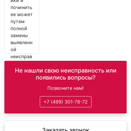
ики и
починить
ее может
путем
полной
замены
выявленн
ой
неисправ
ной
Не нашли свою неисправность или
детали.
появились вопросы?
Позвоните нам!
+7 (499) 301-78-72
Заказать звонок