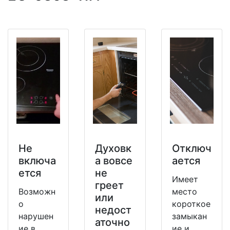
Не
Духовк
Отключ
включа
а вовсе
ается
ется
не
Имеет
греет
Возможн
место
или
о
короткое
недост
нарушен
замыкан
аточно
ие в
ие и