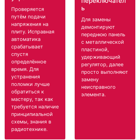
переключател
ь
Проверяется
путём подачи
Для замены
напряжения на
демонтируют
плиту. Исправная
переднюю панель
автоматика
с металлической
срабатывает
пластиной,
спустя
удерживающий
определённое
регулятор, далее
время. Для
просто выполняют
устранения
замену
поломки лучше
неисправного
обратиться к
элемента.
мастеру, так как
требуется наличие
принципиальной
схемы, знания в
радиотехнике.