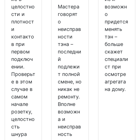
целостно
Мастера
возможн
сти и
говорят
о
плотност
о
придется
и
неисправ
менять
контакто
ности
тэн –
в при
тэна –
больше
первом
последни
скажет
подключ
й
специали
ении.
подлежи
ст при
Проверьт
т полной
осмотре
е в этом
смене, но
агрегата
случае в
никак не
на дому.
самом
ремонту.
начале
Вполне
розетку,
возможн
целостно
а и
сть
неисправ
шнура
ность