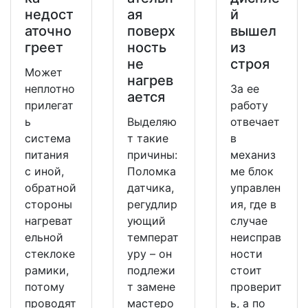
недост
ая
й
аточно
поверх
вышел
греет
ность
из
не
строя
Может
нагрев
неплотно
За ее
ается
прилегат
работу
ь
Выделяю
отвечает
система
т такие
в
питания
причины:
механиз
с иной,
Поломка
ме блок
обратной
датчика,
управлен
стороны
регудлир
ия, где в
нагреват
ующий
случае
ельной
температ
неисправ
стеклоке
уру – он
ности
рамики,
подлежи
стоит
потому
т замене
проверит
проводят
мастеро
ь, а по