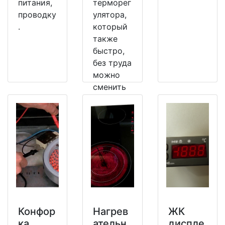
питания,
терморег
проводку
улятора,
.
который
также
быстро,
без труда
можно
сменить
на
рабочий.
Конфор
Нагрев
ЖК
ка
ательн
диспле