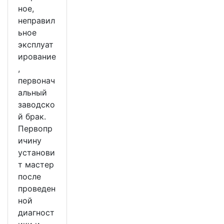
ное,
неправил
ьное
эксплуат
ирование
,
первонач
альный
заводско
й брак.
Первопр
ичину
установи
т мастер
после
проведен
ной
диагност