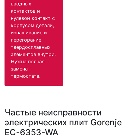
вводных
контактов и
нулевой контакт с
корпусом детали,
изнашивание и
перегорание
твердосплавных
элементов внутри.
Нужна полная
замена
термостата.
Частые неисправности
электрических плит Gorenje
EC-6353-WA