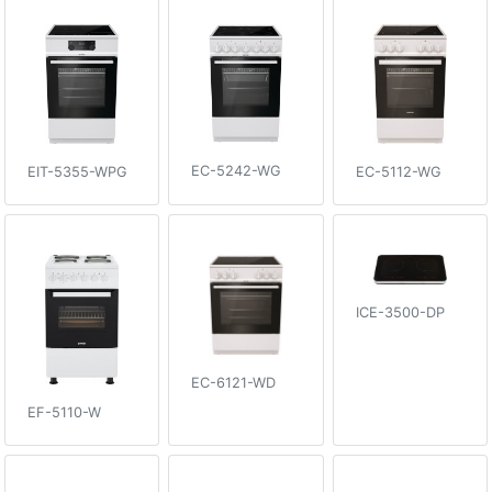
EC-5242-WG
EIT-5355-WPG
EC-5112-WG
ICE-3500-DP
EC-6121-WD
EF-5110-W