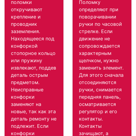
поломки
Поломку
откручивают
определяют при
крепление и
поворачивании
проводник
ручки по часовой
заземления.
стрелке. Если
Находящееся под
движение не
конфоркой
сопровождается
стопорное кольцо
характерным
или пружину
щелчком, нужно
извлекают, поддев
заменить элемент.
деталь острым
Для этого сначала
предметом.
отсоединяются
Неисправные
ручки, снимается
конфорки
передняя панель,
заменяют на
осматривается
новые, так как эта
регулятор и его
деталь ремонту не
контакты.
подлежит. Если
Контакты
конфорки
зачищают, а