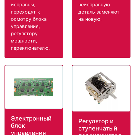
исправны,
неисправную
переходят к
деталь заменяют
осмотру блока
на новую.
управления,
регулятору
мощности,
переключателю.
Электронный
Регулятор и
блок
ступенчатый
управления