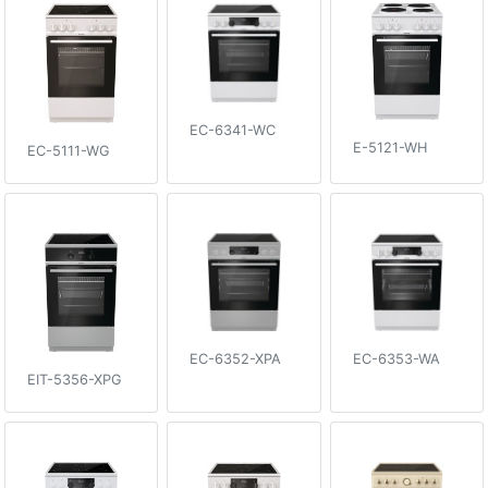
EC-6341-WC
E-5121-WH
EC-5111-WG
EC-6352-XPA
EC-6353-WA
EIT-5356-XPG