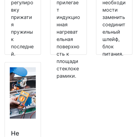
регулиро
прилегае
необходи
вку
т
мости
прижати
индукцио
заменить
я
нная
соединит
пружины
нагреват
ельный
к
ельная
шлейф,
последне
поверхно
блок
й.
сть к
питания.
площади
стеклоке
рамики.
Не