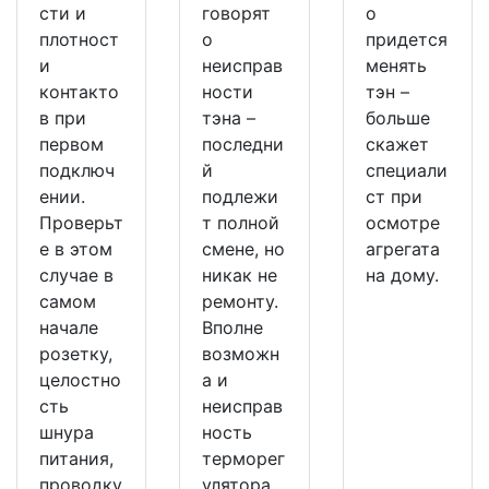
сти и
говорят
о
плотност
о
придется
и
неисправ
менять
контакто
ности
тэн –
в при
тэна –
больше
первом
последни
скажет
подключ
й
специали
ении.
подлежи
ст при
Проверьт
т полной
осмотре
е в этом
смене, но
агрегата
случае в
никак не
на дому.
самом
ремонту.
начале
Вполне
розетку,
возможн
целостно
а и
сть
неисправ
шнура
ность
питания,
терморег
проводку
улятора,