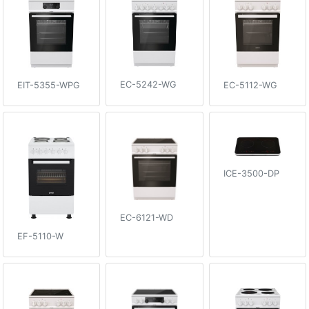
EC-5242-WG
EIT-5355-WPG
EC-5112-WG
ICE-3500-DP
EC-6121-WD
EF-5110-W