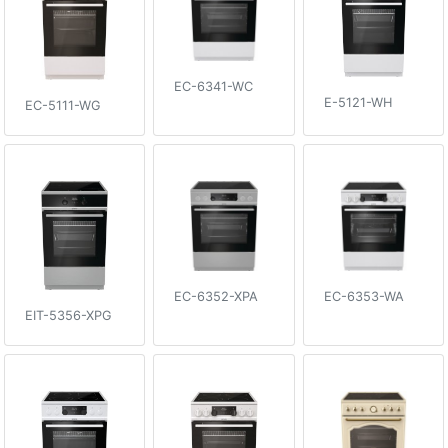
EC-6341-WC
E-5121-WH
EC-5111-WG
EC-6352-XPA
EC-6353-WA
EIT-5356-XPG