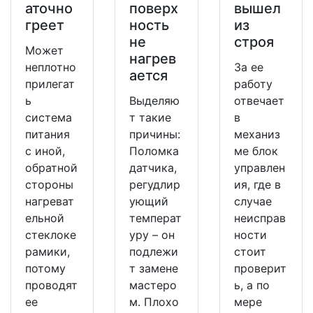
аточно
поверх
вышел
греет
ность
из
не
строя
Может
нагрев
неплотно
За ее
ается
прилегат
работу
ь
Выделяю
отвечает
система
т такие
в
питания
причины:
механиз
с иной,
Поломка
ме блок
обратной
датчика,
управлен
стороны
регудлир
ия, где в
нагреват
ующий
случае
ельной
температ
неисправ
стеклоке
уру – он
ности
рамики,
подлежи
стоит
потому
т замене
проверит
проводят
мастеро
ь, а по
ее
м. Плохо
мере