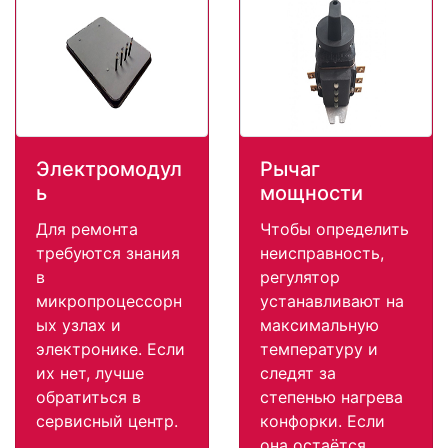
Электромодул
Рычаг
ь
мощности
Для ремонта
Чтобы определить
требуются знания
неисправность,
в
регулятор
микропроцессорн
устанавливают на
ых узлах и
максимальную
электронике. Если
температуру и
их нет, лучше
следят за
обратиться в
степенью нагрева
сервисный центр.
конфорки. Если
она остаётся