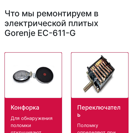
Что мы ремонтируем в
электрической плитых
Gorenje EC-611-G
Конфорка
Переключател
ь
Для обнаружения
поломки
Поломку
откручивают
определяют при