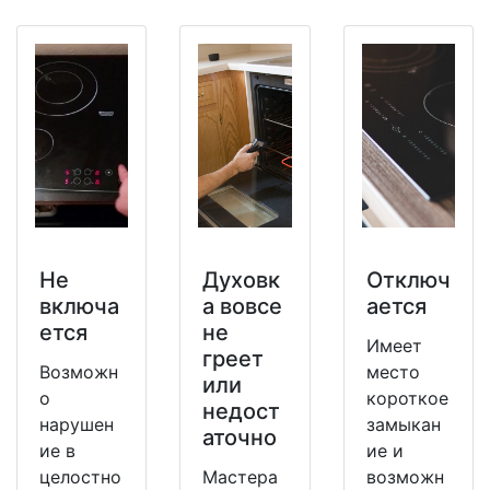
Не
Духовк
Отключ
включа
а вовсе
ается
ется
не
Имеет
греет
Возможн
место
или
о
короткое
недост
нарушен
замыкан
аточно
ие в
ие и
целостно
Мастера
возможн