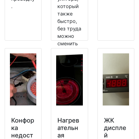
.
который
также
быстро,
без труда
можно
сменить
на
рабочий.
Конфор
Нагрев
ЖК
ка
ательн
диспле
недост
ая
й