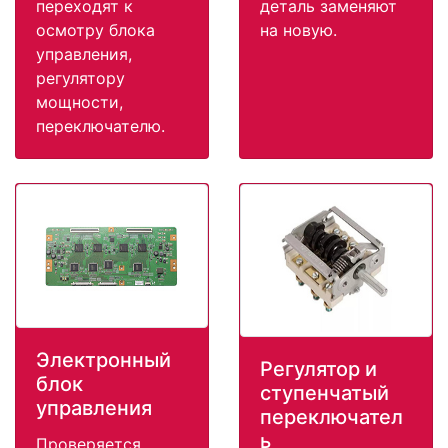
переходят к
деталь заменяют
осмотру блока
на новую.
управления,
регулятору
мощности,
переключателю.
Электронный
Регулятор и
блок
ступенчатый
управления
переключател
ь
Проверяется