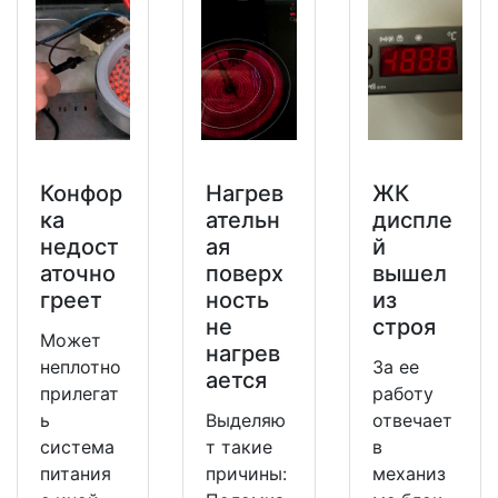
Конфор
Нагрев
ЖК
ка
ательн
диспле
недост
ая
й
аточно
поверх
вышел
греет
ность
из
не
строя
Может
нагрев
неплотно
За ее
ается
прилегат
работу
ь
Выделяю
отвечает
система
т такие
в
питания
причины:
механиз