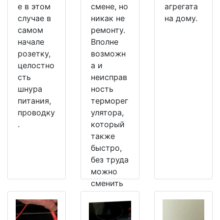
е в этом
смене, но
агрегата
случае в
никак не
на дому.
самом
ремонту.
начале
Вполне
розетку,
возможн
целостно
а и
сть
неисправ
шнура
ность
питания,
терморег
проводку
улятора,
.
который
также
быстро,
без труда
можно
сменить
на
рабочий.