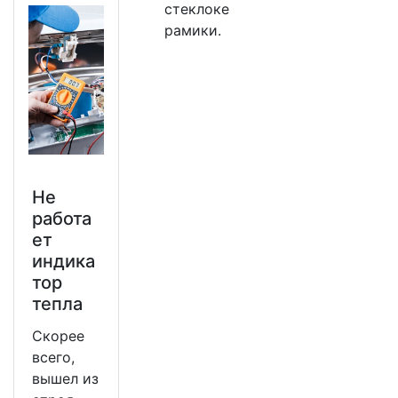
стеклоке
рамики.
Не
работа
ет
индика
тор
тепла
Скорее
всего,
вышел из