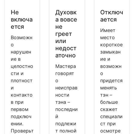
Не
Духовк
Отключ
включа
а вовсе
ается
ется
не
Имеет
греет
Возможн
место
или
о
короткое
недост
нарушен
замыкан
аточно
ие в
ие и
целостно
Мастера
возможн
сти и
говорят
о
плотност
о
придется
и
неисправ
менять
контакто
ности
тэн –
в при
тэна –
больше
первом
последни
скажет
подключ
й
специали
ении.
подлежи
ст при
Проверьт
т полной
осмотре