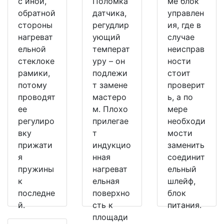
с иной,
Поломка
ме блок
обратной
датчика,
управлен
стороны
регудлир
ия, где в
нагреват
ующий
случае
ельной
температ
неисправ
стеклоке
уру – он
ности
рамики,
подлежи
стоит
потому
т замене
проверит
проводят
мастеро
ь, а по
ее
м. Плохо
мере
регулиро
прилегае
необходи
вку
т
мости
прижати
индукцио
заменить
я
нная
соединит
пружины
нагреват
ельный
к
ельная
шлейф,
последне
поверхно
блок
й.
сть к
питания.
площади