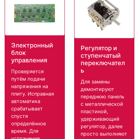
Электронный
Регулятор и
блок
ступенчатый
управления
переключател
ь
Проверяется
путём подачи
Для замены
напряжения на
демонтируют
плиту. Исправная
переднюю панель
автоматика
с металлической
срабатывает
пластиной,
спустя
удерживающий
определённое
регулятор, далее
время. Для
просто выполняют
устранения