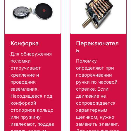
Конфорка
Переключател
ь
Для обнаружения
поломки
Поломку
откручивают
определяют при
крепление и
поворачивании
проводник
ручки по часовой
заземления.
стрелке. Если
Находящееся под
движение не
конфоркой
сопровождается
стопорное кольцо
характерным
или пружину
щелчком, нужно
извлекают, поддев
заменить элемент.
деталь острым
Для этого сначала