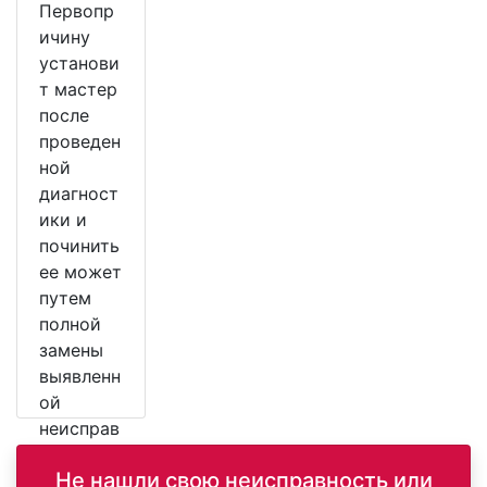
Первопр
ичину
установи
т мастер
после
проведен
ной
диагност
ики и
починить
ее может
путем
полной
замены
выявленн
ой
неисправ
ной
Не нашли свою неисправность или
детали.