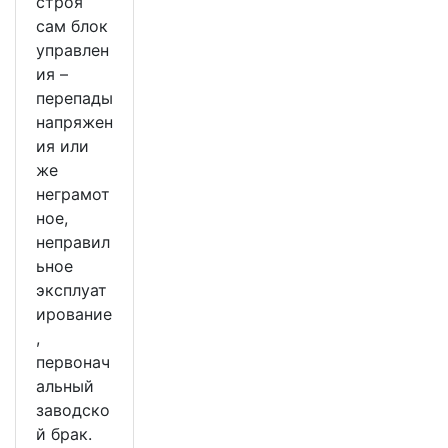
строя
сам блок
управлен
ия –
перепады
напряжен
ия или
же
неграмот
ное,
неправил
ьное
эксплуат
ирование
,
первонач
альный
заводско
й брак.