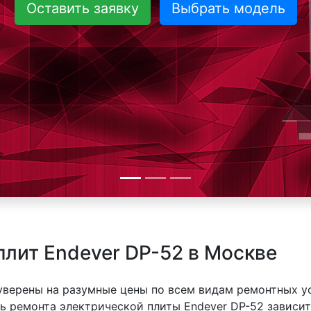
Оставить заявку
Выбрать модель
плит Endever DP-52 в Москве
 уверены на разумные цены по всем видам ремонтных у
 ремонта электрической плиты Endever DP-52 зависит 