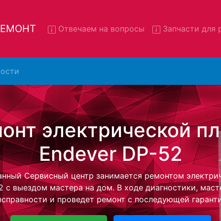
 РЕМОНТ
Отвечаем на вопросы
Запчасти для 
ости
т электрических плит Endev
52 с вывозом в сервис
рических плит Endever DP-52 с вывозом в сервисный це
 нашей бесплатной услуги, специалист заберет Ваш э
 дальнейшего более детального ремонта. Оговоренная
 останется неизменно при возвращении видеотехники 