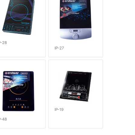
P-28
IP-27
IP-19
P-48