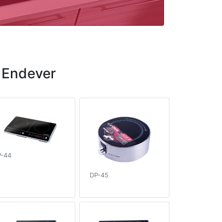
 Endever
P-44
DP-45