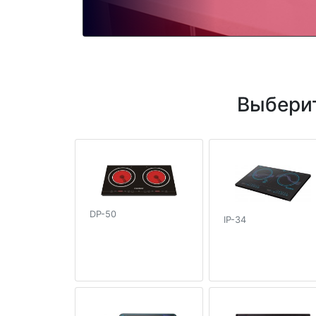
Выберит
DP-50
IP-34