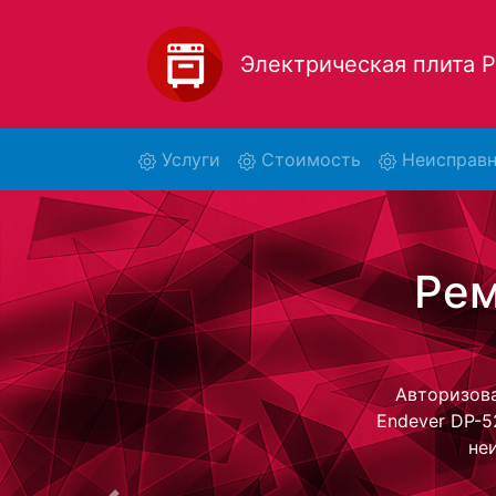
Электрическая плита
(current)
Услуги
Стоимость
Неисправн
Ремон
Ремонт элект
- с помощью
плиту для
ремонта