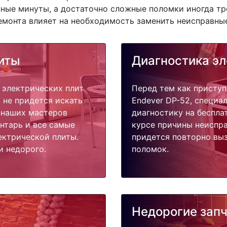
ные минуты, а достаточно сложные поломки иногда тр
емонта влияет на необходимость заменить неисправные
иты
Диагностика эл
 электрических плит
Перед тем как приступ
 не придется искать
Endever DP-52, специа
у наших мастеров
диагностику на беспла
ентарь и все самые
курсе причины неиспра
ектрической плиты.
придется повторно выз
и недорого.
поломок.
Недорогие зап