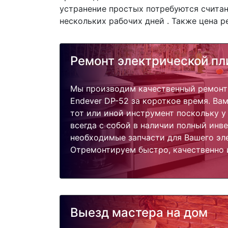
устранение простых потребуются считан
нескольких рабочих дней . Также цена р
Ремонт электрической пл
Мы производим качественный ремонт
Endever DP-52 за короткое время. Вам
тот или иной инструмент поскольку 
всегда с собой в наличии полный инв
необходимые запчасти для Вашего эл
Отремонтируем быстро, качественно 
Выезд мастера на дом