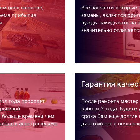
ом всех нюансов,
Все запчасти которые 
время прибытия
замены, являются ориг
я.
нужды накидывать на н
значительно отличаетс
Гарантия качес
пол года проходят
После ремонта мастер
ерьезной
работы 2 года. Будьте
я больше времени чем
срока Вам еще долгие 
забрать электрическую
дискомфорт с появлени