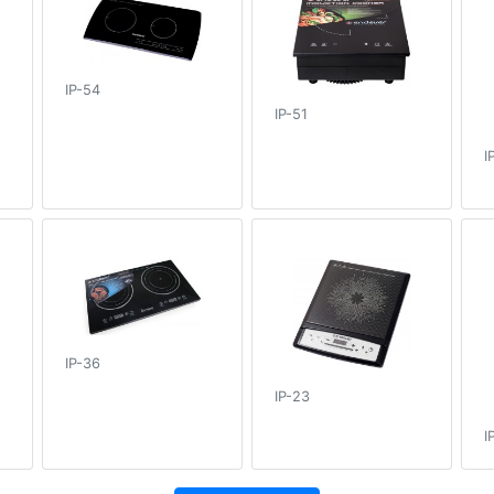
IP-54
IP-51
I
IP-36
IP-23
I