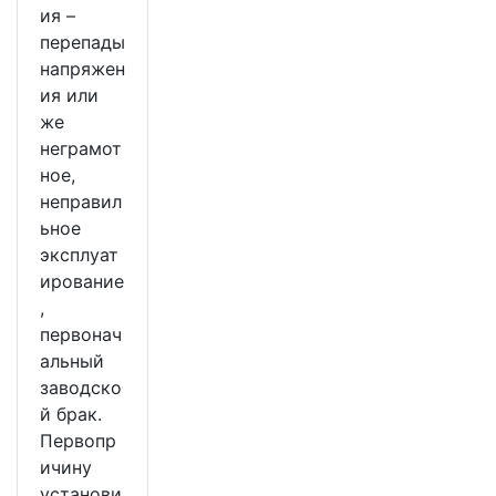
ия –
перепады
напряжен
ия или
же
неграмот
ное,
неправил
ьное
эксплуат
ирование
,
первонач
альный
заводско
й брак.
Первопр
ичину
установи