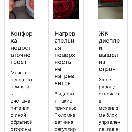
Конфор
Нагрев
ЖК
ка
ательн
диспле
недост
ая
й
аточно
поверх
вышел
греет
ность
из
не
строя
Может
нагрев
неплотно
За ее
ается
прилегат
работу
ь
Выделяю
отвечает
система
т такие
в
питания
причины:
механиз
с иной,
Поломка
ме блок
обратной
датчика,
управлен
стороны
регудлир
ия, где в