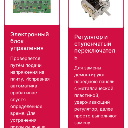
Электронный
Регулятор и
блок
ступенчатый
управления
переключател
ь
Проверяется
путём подачи
Для замены
напряжения на
демонтируют
плиту. Исправная
переднюю панель
автоматика
с металлической
срабатывает
пластиной,
спустя
удерживающий
определённое
регулятор, далее
время. Для
просто выполняют
устранения
замену
поломки лучше