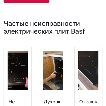
Частые неисправности
электрических плит Basf
Не
Духовк
Отключ