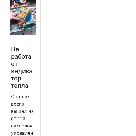
Не
работа
ет
индика
тор
тепла
Скорее
всего,
вышел из
строя
сам блок
управлен