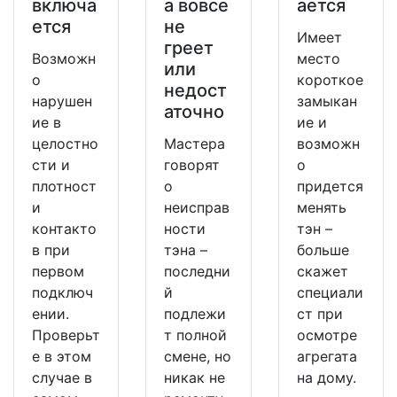
включа
а вовсе
ается
ется
не
Имеет
греет
Возможн
место
или
о
короткое
недост
нарушен
замыкан
аточно
ие в
ие и
целостно
Мастера
возможн
сти и
говорят
о
плотност
о
придется
и
неисправ
менять
контакто
ности
тэн –
в при
тэна –
больше
первом
последни
скажет
подключ
й
специали
ении.
подлежи
ст при
Проверьт
т полной
осмотре
е в этом
смене, но
агрегата
случае в
никак не
на дому.