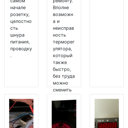
самом
ремонту.
начале
Вполне
розетку,
возможн
целостно
а и
сть
неисправ
шнура
ность
питания,
терморег
проводку
улятора,
.
который
также
быстро,
без труда
можно
сменить
на
рабочий.