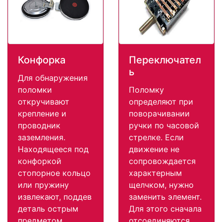
Конфорка
Переключател
ь
Для обнаружения
поломки
Поломку
откручивают
определяют при
крепление и
поворачивании
проводник
ручки по часовой
заземления.
стрелке. Если
Находящееся под
движение не
конфоркой
сопровождается
стопорное кольцо
характерным
или пружину
щелчком, нужно
извлекают, поддев
заменить элемент.
деталь острым
Для этого сначала
предметом.
отсоединяются