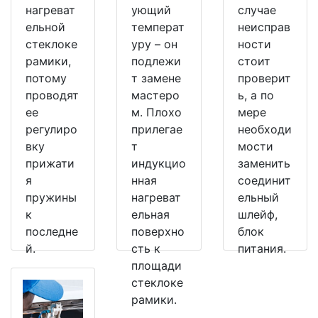
нагреват
ующий
случае
ельной
температ
неисправ
стеклоке
уру – он
ности
рамики,
подлежи
стоит
потому
т замене
проверит
проводят
мастеро
ь, а по
ее
м. Плохо
мере
регулиро
прилегае
необходи
вку
т
мости
прижати
индукцио
заменить
я
нная
соединит
пружины
нагреват
ельный
к
ельная
шлейф,
последне
поверхно
блок
й.
сть к
питания.
площади
стеклоке
рамики.