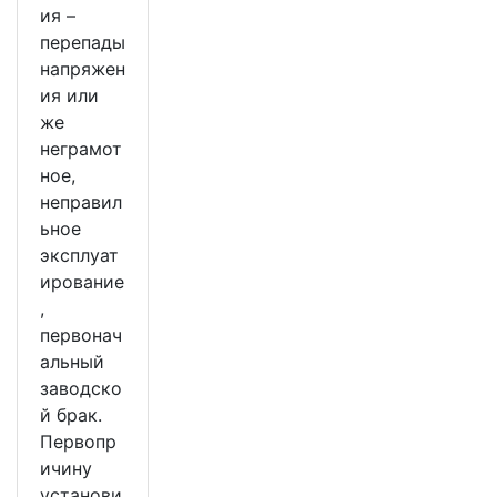
ия –
перепады
напряжен
ия или
же
неграмот
ное,
неправил
ьное
эксплуат
ирование
,
первонач
альный
заводско
й брак.
Первопр
ичину
установи