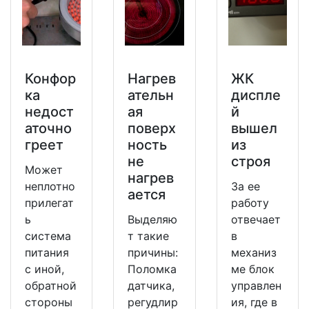
Конфор
Нагрев
ЖК
ка
ательн
диспле
недост
ая
й
аточно
поверх
вышел
греет
ность
из
не
строя
Может
нагрев
неплотно
За ее
ается
прилегат
работу
ь
Выделяю
отвечает
система
т такие
в
питания
причины:
механиз
с иной,
Поломка
ме блок
обратной
датчика,
управлен
стороны
регудлир
ия, где в