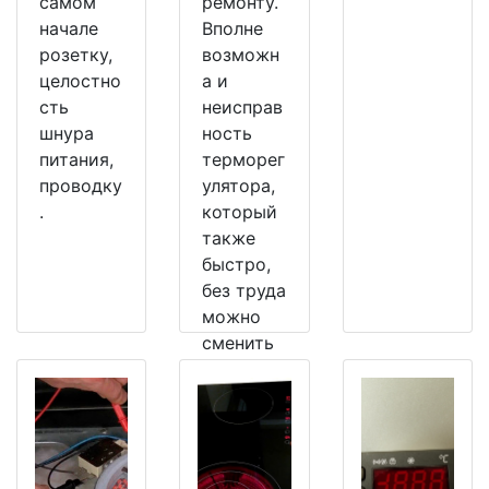
самом
ремонту.
начале
Вполне
розетку,
возможн
целостно
а и
сть
неисправ
шнура
ность
питания,
терморег
проводку
улятора,
.
который
также
быстро,
без труда
можно
сменить
на
рабочий.