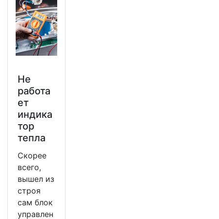
Не
работа
ет
индика
тор
тепла
Скорее
всего,
вышел из
строя
сам блок
управлен