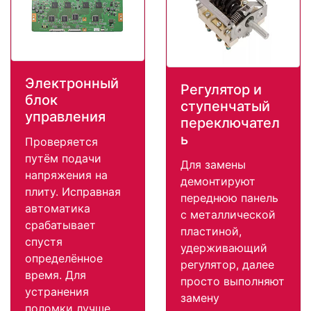
Электронный
Регулятор и
блок
ступенчатый
управления
переключател
ь
Проверяется
путём подачи
Для замены
напряжения на
демонтируют
плиту. Исправная
переднюю панель
автоматика
с металлической
срабатывает
пластиной,
спустя
удерживающий
определённое
регулятор, далее
время. Для
просто выполняют
устранения
замену
поломки лучше