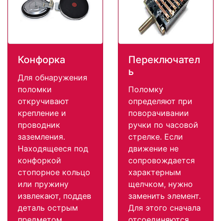
Конфорка
Переключател
ь
Для обнаружения
поломки
Поломку
откручивают
определяют при
крепление и
поворачивании
проводник
ручки по часовой
заземления.
стрелке. Если
Находящееся под
движение не
конфоркой
сопровождается
стопорное кольцо
характерным
или пружину
щелчком, нужно
извлекают, поддев
заменить элемент.
деталь острым
Для этого сначала
предметом.
отсоединяются