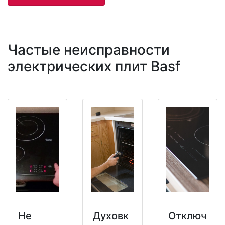
Частые неисправности
электрических плит Basf
Не
Духовк
Отключ