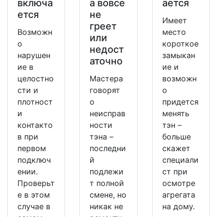
включа
а вовсе
ается
ется
не
Имеет
греет
Возможн
место
или
о
короткое
недост
нарушен
замыкан
аточно
ие в
ие и
целостно
Мастера
возможн
сти и
говорят
о
плотност
о
придется
и
неисправ
менять
контакто
ности
тэн –
в при
тэна –
больше
первом
последни
скажет
подключ
й
специали
ении.
подлежи
ст при
Проверьт
т полной
осмотре
е в этом
смене, но
агрегата
случае в
никак не
на дому.