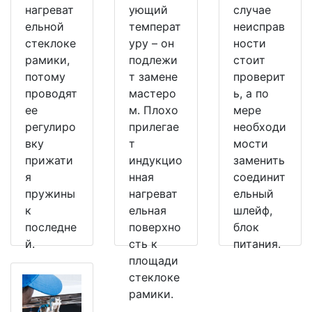
нагреват
ующий
случае
ельной
температ
неисправ
стеклоке
уру – он
ности
рамики,
подлежи
стоит
потому
т замене
проверит
проводят
мастеро
ь, а по
ее
м. Плохо
мере
регулиро
прилегае
необходи
вку
т
мости
прижати
индукцио
заменить
я
нная
соединит
пружины
нагреват
ельный
к
ельная
шлейф,
последне
поверхно
блок
й.
сть к
питания.
площади
стеклоке
рамики.