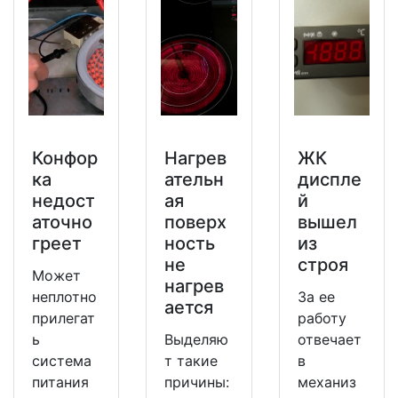
Конфор
Нагрев
ЖК
ка
ательн
диспле
недост
ая
й
аточно
поверх
вышел
греет
ность
из
не
строя
Может
нагрев
неплотно
За ее
ается
прилегат
работу
ь
Выделяю
отвечает
система
т такие
в
питания
причины:
механиз