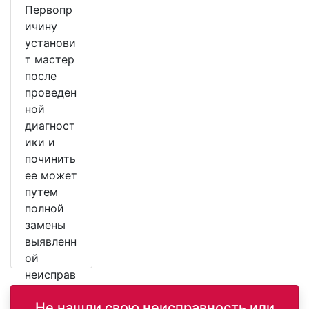
Первопр
ичину
установи
т мастер
после
проведен
ной
диагност
ики и
починить
ее может
путем
полной
замены
выявленн
ой
неисправ
ной
Не нашли свою неисправность или
детали.