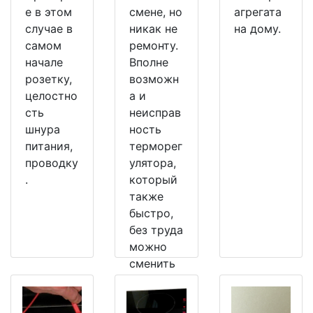
е в этом
смене, но
агрегата
случае в
никак не
на дому.
самом
ремонту.
начале
Вполне
розетку,
возможн
целостно
а и
сть
неисправ
шнура
ность
питания,
терморег
проводку
улятора,
.
который
также
быстро,
без труда
можно
сменить
на
рабочий.