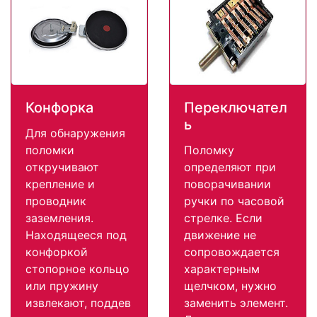
Конфорка
Переключател
ь
Для обнаружения
поломки
Поломку
откручивают
определяют при
крепление и
поворачивании
проводник
ручки по часовой
заземления.
стрелке. Если
Находящееся под
движение не
конфоркой
сопровождается
стопорное кольцо
характерным
или пружину
щелчком, нужно
извлекают, поддев
заменить элемент.