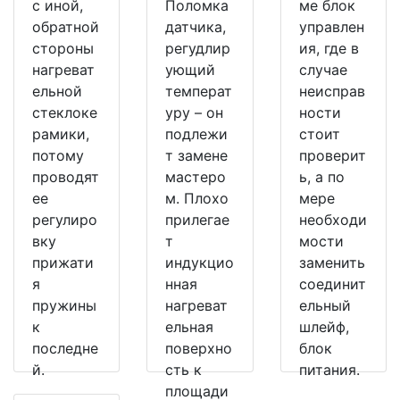
с иной,
Поломка
ме блок
обратной
датчика,
управлен
стороны
регудлир
ия, где в
нагреват
ующий
случае
ельной
температ
неисправ
стеклоке
уру – он
ности
рамики,
подлежи
стоит
потому
т замене
проверит
проводят
мастеро
ь, а по
ее
м. Плохо
мере
регулиро
прилегае
необходи
вку
т
мости
прижати
индукцио
заменить
я
нная
соединит
пружины
нагреват
ельный
к
ельная
шлейф,
последне
поверхно
блок
й.
сть к
питания.
площади