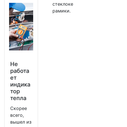
стеклоке
рамики.
Не
работа
ет
индика
тор
тепла
Скорее
всего,
вышел из