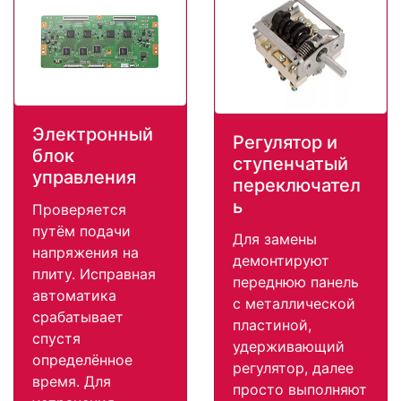
Электронный
Регулятор и
блок
ступенчатый
управления
переключател
ь
Проверяется
путём подачи
Для замены
напряжения на
демонтируют
плиту. Исправная
переднюю панель
автоматика
с металлической
срабатывает
пластиной,
спустя
удерживающий
определённое
регулятор, далее
время. Для
просто выполняют