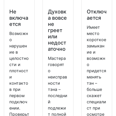
Не
Духовк
Отключ
включа
а вовсе
ается
ется
не
Имеет
греет
Возможн
место
или
о
короткое
недост
нарушен
замыкан
аточно
ие в
ие и
целостно
Мастера
возможн
сти и
говорят
о
плотност
о
придется
и
неисправ
менять
контакто
ности
тэн –
в при
тэна –
больше
первом
последни
скажет
подключ
й
специали
ении.
подлежи
ст при
Проверьт
т полной
осмотре