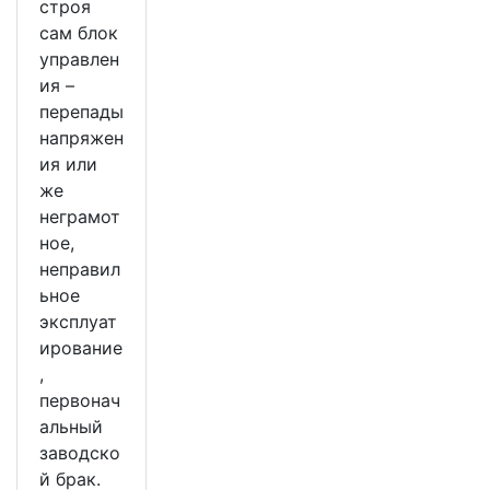
строя
сам блок
управлен
ия –
перепады
напряжен
ия или
же
неграмот
ное,
неправил
ьное
эксплуат
ирование
,
первонач
альный
заводско
й брак.