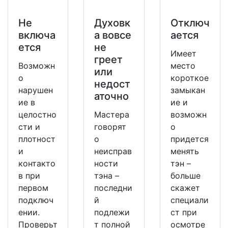
Не
Духовк
Отключ
включа
а вовсе
ается
ется
не
Имеет
греет
Возможн
место
или
о
короткое
недост
нарушен
замыкан
аточно
ие в
ие и
целостно
Мастера
возможн
сти и
говорят
о
плотност
о
придется
и
неисправ
менять
контакто
ности
тэн –
в при
тэна –
больше
первом
последни
скажет
подключ
й
специали
ении.
подлежи
ст при
Проверьт
т полной
осмотре