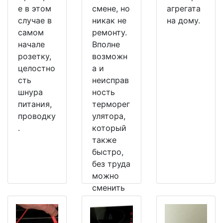
е в этом
смене, но
агрегата
случае в
никак не
на дому.
самом
ремонту.
начале
Вполне
розетку,
возможн
целостно
а и
сть
неисправ
шнура
ность
питания,
терморег
проводку
улятора,
.
который
также
быстро,
без труда
можно
сменить
на
рабочий.