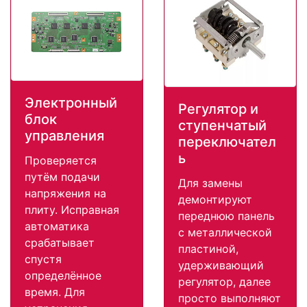
Электронный
Регулятор и
блок
ступенчатый
управления
переключател
ь
Проверяется
путём подачи
Для замены
напряжения на
демонтируют
плиту. Исправная
переднюю панель
автоматика
с металлической
срабатывает
пластиной,
спустя
удерживающий
определённое
регулятор, далее
время. Для
просто выполняют