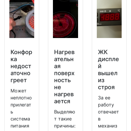
Конфор
Нагрев
ЖК
ка
ательн
диспле
недост
ая
й
аточно
поверх
вышел
греет
ность
из
не
строя
Может
нагрев
неплотно
За ее
ается
прилегат
работу
ь
Выделяю
отвечает
система
т такие
в
питания
причины:
механиз