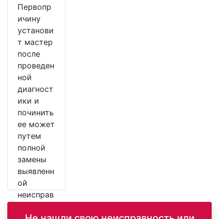
Первопр
ичину
установи
т мастер
после
проведен
ной
диагност
ики и
починить
ее может
путем
полной
замены
выявленн
ой
неисправ
ной
Не нашли свою неисправность или
детали.