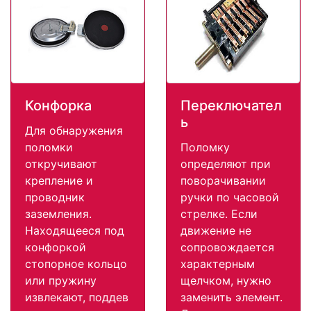
Конфорка
Переключател
ь
Для обнаружения
поломки
Поломку
откручивают
определяют при
крепление и
поворачивании
проводник
ручки по часовой
заземления.
стрелке. Если
Находящееся под
движение не
конфоркой
сопровождается
стопорное кольцо
характерным
или пружину
щелчком, нужно
извлекают, поддев
заменить элемент.