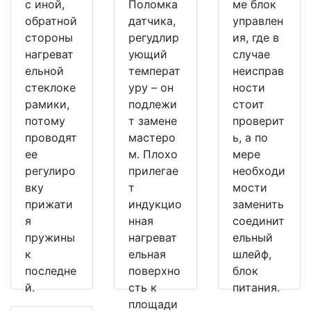
с иной,
Поломка
ме блок
обратной
датчика,
управлен
стороны
регудлир
ия, где в
нагреват
ующий
случае
ельной
температ
неисправ
стеклоке
уру – он
ности
рамики,
подлежи
стоит
потому
т замене
проверит
проводят
мастеро
ь, а по
ее
м. Плохо
мере
регулиро
прилегае
необходи
вку
т
мости
прижати
индукцио
заменить
я
нная
соединит
пружины
нагреват
ельный
к
ельная
шлейф,
последне
поверхно
блок
й.
сть к
питания.
площади