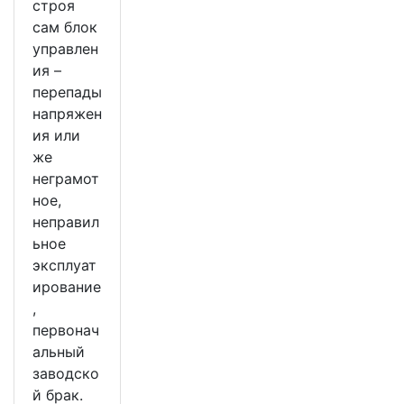
строя
сам блок
управлен
ия –
перепады
напряжен
ия или
же
неграмот
ное,
неправил
ьное
эксплуат
ирование
,
первонач
альный
заводско
й брак.