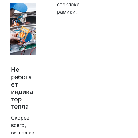
стеклоке
рамики.
Не
работа
ет
индика
тор
тепла
Скорее
всего,
вышел из