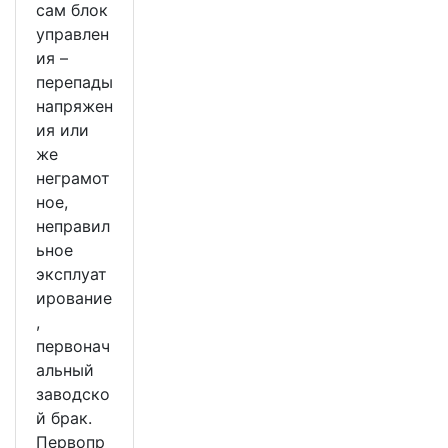
сам блок
управлен
ия –
перепады
напряжен
ия или
же
неграмот
ное,
неправил
ьное
эксплуат
ирование
,
первонач
альный
заводско
й брак.
Первопр