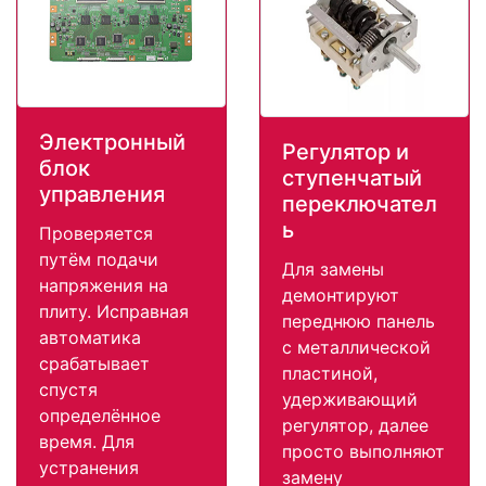
Электронный
Регулятор и
блок
ступенчатый
управления
переключател
ь
Проверяется
путём подачи
Для замены
напряжения на
демонтируют
плиту. Исправная
переднюю панель
автоматика
с металлической
срабатывает
пластиной,
спустя
удерживающий
определённое
регулятор, далее
время. Для
просто выполняют
устранения
замену