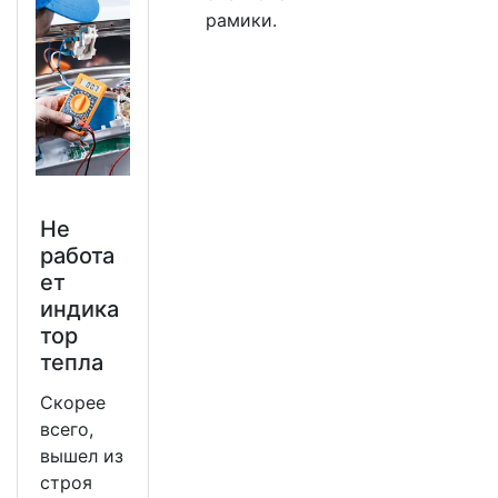
рамики.
Не
работа
ет
индика
тор
тепла
Скорее
всего,
вышел из
строя