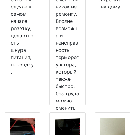
случае в
никак не
на дому.
самом
ремонту.
начале
Вполне
розетку,
возможн
целостно
а и
сть
неисправ
шнура
ность
питания,
терморег
проводку
улятора,
.
который
также
быстро,
без труда
можно
сменить
на
рабочий.