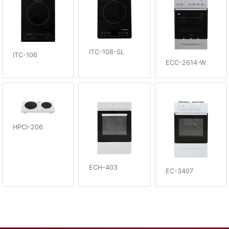
ITC-108-SL
ITC-106
ECC-2614-W
HPCI-206
ECH-403
EC-3407