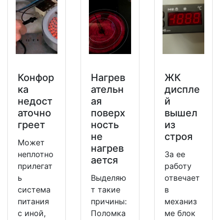
Конфор
Нагрев
ЖК
ка
ательн
диспле
недост
ая
й
аточно
поверх
вышел
греет
ность
из
не
строя
Может
нагрев
неплотно
За ее
ается
прилегат
работу
ь
Выделяю
отвечает
система
т такие
в
питания
причины:
механиз
с иной,
Поломка
ме блок