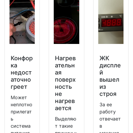
Конфор
Нагрев
ЖК
ка
ательн
диспле
недост
ая
й
аточно
поверх
вышел
греет
ность
из
не
строя
Может
нагрев
неплотно
За ее
ается
прилегат
работу
ь
Выделяю
отвечает
система
т такие
в