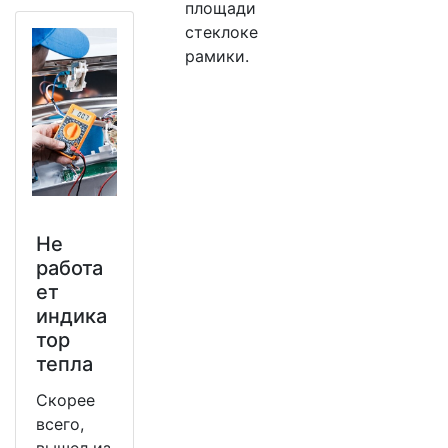
площади
стеклоке
рамики.
Не
работа
ет
индика
тор
тепла
Скорее
всего,
вышел из