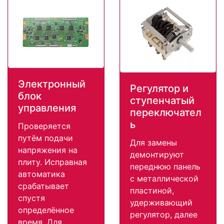
Электронный
Регулятор и
блок
ступенчатый
управления
переключател
ь
Проверяется
путём подачи
Для замены
напряжения на
демонтируют
плиту. Исправная
переднюю панель
автоматика
с металлической
срабатывает
пластиной,
спустя
удерживающий
определённое
регулятор, далее
время. Для