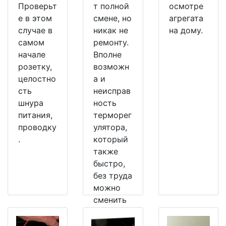
Проверьт
т полной
осмотре
е в этом
смене, но
агрегата
случае в
никак не
на дому.
самом
ремонту.
начале
Вполне
розетку,
возможн
целостно
а и
сть
неисправ
шнура
ность
питания,
терморег
проводку
улятора,
.
который
также
быстро,
без труда
можно
сменить
на
рабочий.