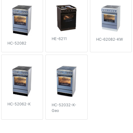
HE-6211
HC-62082-KW
HC-52082
HC-52062-K
HC-52032-K-
Geo