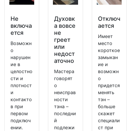
Не
Духовк
Отключ
включа
а вовсе
ается
ется
не
Имеет
греет
Возможн
место
или
о
короткое
недост
нарушен
замыкан
аточно
ие в
ие и
целостно
Мастера
возможн
сти и
говорят
о
плотност
о
придется
и
неисправ
менять
контакто
ности
тэн –
в при
тэна –
больше
первом
последни
скажет
подключ
й
специали
ении.
подлежи
ст при