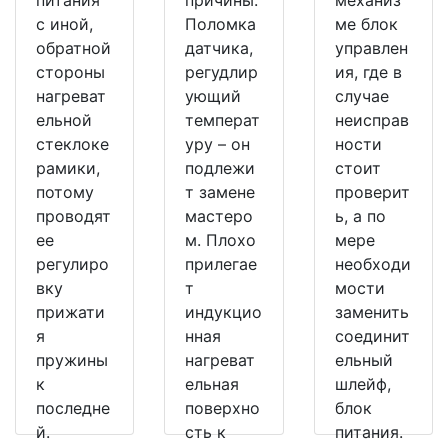
питания
причины:
механиз
с иной,
Поломка
ме блок
обратной
датчика,
управлен
стороны
регудлир
ия, где в
нагреват
ующий
случае
ельной
температ
неисправ
стеклоке
уру – он
ности
рамики,
подлежи
стоит
потому
т замене
проверит
проводят
мастеро
ь, а по
ее
м. Плохо
мере
регулиро
прилегае
необходи
вку
т
мости
прижати
индукцио
заменить
я
нная
соединит
пружины
нагреват
ельный
к
ельная
шлейф,
последне
поверхно
блок
й.
сть к
питания.