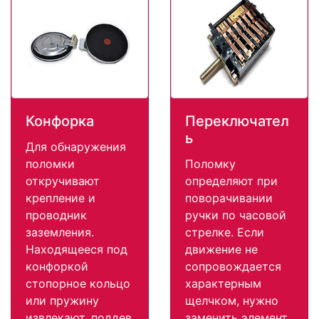
Конфорка
Переключател
ь
Для обнаружения
поломки
Поломку
откручивают
определяют при
крепление и
поворачивании
проводник
ручки по часовой
заземления.
стрелке. Если
Находящееся под
движение не
конфоркой
сопровождается
стопорное кольцо
характерным
или пружину
щелчком, нужно
извлекают, поддев
заменить элемент.