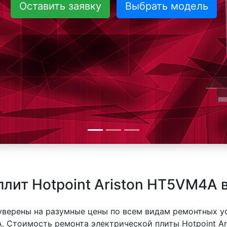
Оставить заявку
Выбрать модель
плит Hotpoint Ariston HT5VM4A 
 уверены на разумные цены по всем видам ремонтных у
A. Стоимость ремонта электрической плиты Hotpoint Ar