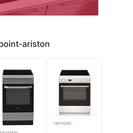
oint-ariston
H6V5D60
S5V5PMX