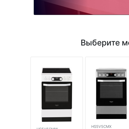
Выберите мо
HS5V5CMX