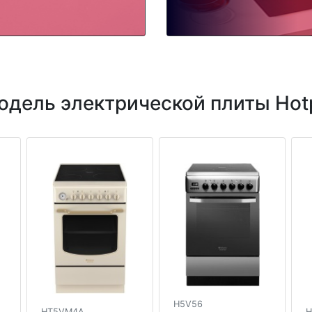
дель электрической плиты Hotp
H5V56
HT5VM4A
H