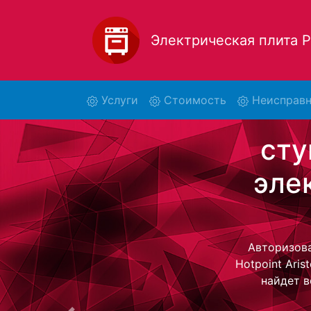
Электрическая плита
(current)
Услуги
Стоимость
Неисправн
Ремо
Aris
Ремонт эле
центр и обр
электрическ
стоимость ре