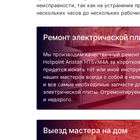
неисправности, так как на устранение 
нескольких часов до нескольких рабочих
Ремонт электрической пл
Мы производим качественный ремонт
Hotpoint Ariston HT5VM4A за короткое
придется искать тот или иной инстру
наших мастеров всегда с собой в нал
и все самые необходимые запчасти д
электрической плиты. Отремонтируем
и недорого.
Выезд мастера на дом