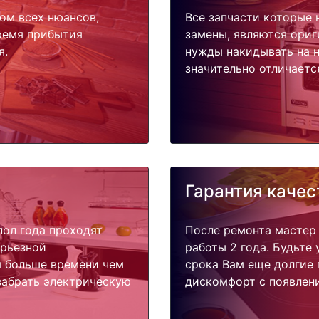
ом всех нюансов,
Все запчасти которые 
время прибытия
замены, являются ориг
я.
нужды накидывать на н
значительно отличаетс
Гарантия качес
пол года проходят
После ремонта мастер
ерьезной
работы 2 года. Будьте
я больше времени чем
срока Вам еще долгие 
забрать электрическую
дискомфорт с появлени