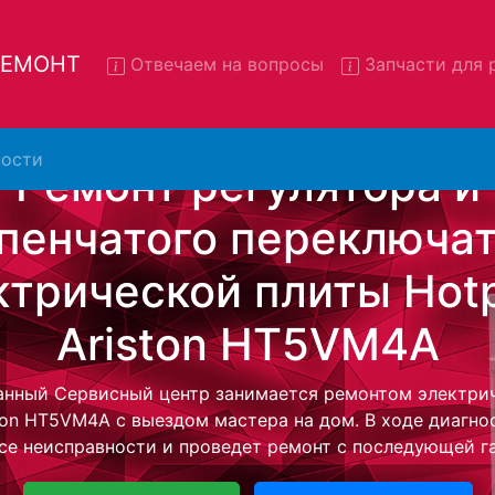
 РЕМОНТ
Отвечаем на вопросы
Запчасти для 
ости
нт электрических плит Hot
ton HT5VM4A с вывозом в с
ктрических плит Hotpoint Ariston HT5VM4A с вывозом 
атно - с помощью нашей бесплатной услуги, специалист
ую плиту для дальнейшего более детального ремонта.
монта останется неизменно при возвращении видеотех