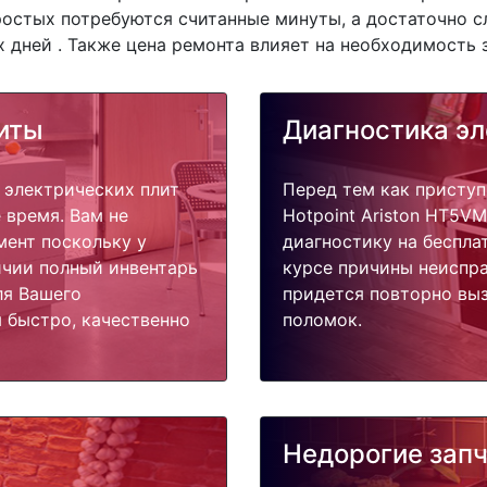
простых потребуются считанные минуты, а достаточно 
 дней . Также цена ремонта влияет на необходимость 
иты
Диагностика эл
 электрических плит
Перед тем как приступ
 время. Вам не
Hotpoint Ariston HT5V
мент поскольку у
диагностику на беспла
ичии полный инвентарь
курсе причины неиспра
ля Вашего
придется повторно выз
 быстро, качественно
поломок.
Недорогие зап