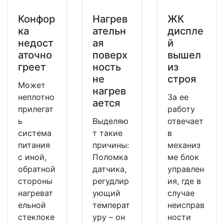
Конфор
Нагрев
ЖК
ка
ательн
диспле
недост
ая
й
аточно
поверх
вышел
греет
ность
из
не
строя
Может
нагрев
неплотно
За ее
ается
прилегат
работу
ь
Выделяю
отвечает
система
т такие
в
питания
причины:
механиз
с иной,
Поломка
ме блок
обратной
датчика,
управлен
стороны
регудлир
ия, где в
нагреват
ующий
случае
ельной
температ
неисправ
стеклоке
уру – он
ности