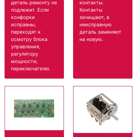
деталь ремонту не
контакты.
подлежит. Если
Контакты
конфорки
зачищают, а
исправны,
неисправную
переходят к
деталь заменяют
осмотру блока
на новую.
управления,
регулятору
мощности,
переключателю.