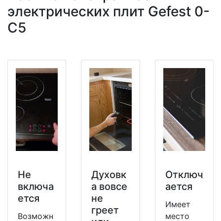
электрических плит Gefest 0-
C5
Не
Духовк
Отключ
включа
а вовсе
ается
ется
не
Имеет
греет
Возможн
место