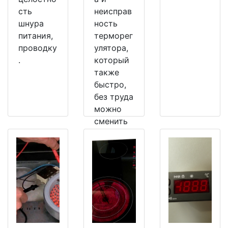
сть
неисправ
шнура
ность
питания,
терморег
проводку
улятора,
.
который
также
быстро,
без труда
можно
сменить
на
рабочий.