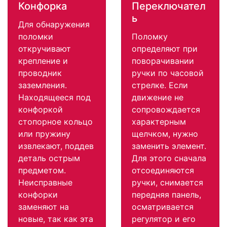
Конфорка
Переключател
ь
Для обнаружения
поломки
Поломку
откручивают
определяют при
крепление и
поворачивании
проводник
ручки по часовой
заземления.
стрелке. Если
Находящееся под
движение не
конфоркой
сопровождается
стопорное кольцо
характерным
или пружину
щелчком, нужно
извлекают, поддев
заменить элемент.
деталь острым
Для этого сначала
предметом.
отсоединяются
Неисправные
ручки, снимается
конфорки
передняя панель,
заменяют на
осматривается
новые, так как эта
регулятор и его