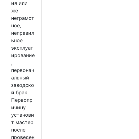
ия или
же
неграмот
ное,
неправил
ьное
эксплуат
ирование
,
первонач
альный
заводско
й брак.
Первопр
ичину
установи
т мастер
после
проведен