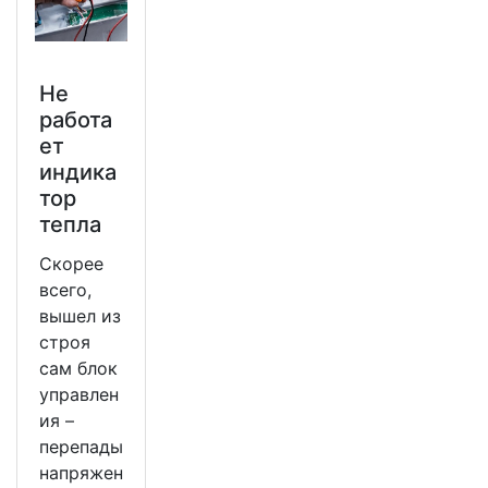
Не
работа
ет
индика
тор
тепла
Скорее
всего,
вышел из
строя
сам блок
управлен
ия –
перепады
напряжен