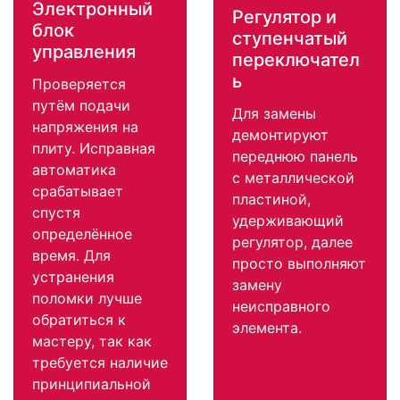
Электронный
Регулятор и
блок
ступенчатый
управления
переключател
ь
Проверяется
путём подачи
Для замены
напряжения на
демонтируют
плиту. Исправная
переднюю панель
автоматика
с металлической
срабатывает
пластиной,
спустя
удерживающий
определённое
регулятор, далее
время. Для
просто выполняют
устранения
замену
поломки лучше
неисправного
обратиться к
элемента.
мастеру, так как
требуется наличие
принципиальной