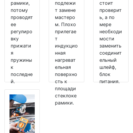
рамики,
подлежи
стоит
потому
т замене
проверит
проводят
мастеро
ь, а по
ее
м. Плохо
мере
регулиро
прилегае
необходи
вку
т
мости
прижати
индукцио
заменить
я
нная
соединит
пружины
нагреват
ельный
к
ельная
шлейф,
последне
поверхно
блок
й.
сть к
питания.
площади
стеклоке
рамики.