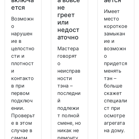
ется
не
Имеет
греет
Возможн
место
или
о
короткое
недост
нарушен
замыкан
аточно
ие в
ие и
целостно
Мастера
возможн
сти и
говорят
о
плотност
о
придется
и
неисправ
менять
контакто
ности
тэн –
в при
тэна –
больше
первом
последни
скажет
подключ
й
специали
ении.
подлежи
ст при
Проверьт
т полной
осмотре
е в этом
смене, но
агрегата
случае в
никак не
на дому.
самом
ремонту.