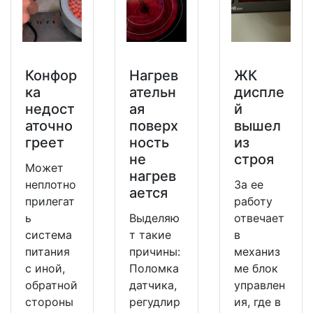
Конфор
Нагрев
ЖК
ка
ательн
диспле
недост
ая
й
аточно
поверх
вышел
греет
ность
из
не
строя
Может
нагрев
неплотно
За ее
ается
прилегат
работу
ь
Выделяю
отвечает
система
т такие
в
питания
причины:
механиз
с иной,
Поломка
ме блок
обратной
датчика,
управлен
стороны
регудлир
ия, где в