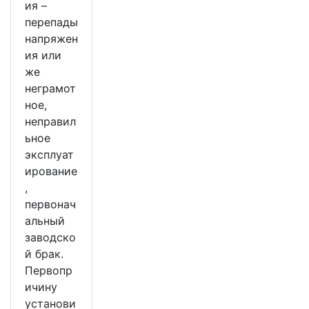
ия –
перепады
напряжен
ия или
же
неграмот
ное,
неправил
ьное
эксплуат
ирование
,
первонач
альный
заводско
й брак.
Первопр
ичину
установи