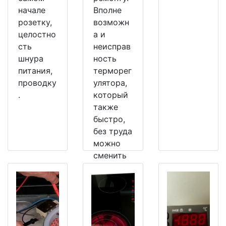
начале
Вполне
розетку,
возможн
целостно
а и
сть
неисправ
шнура
ность
питания,
терморег
проводку
улятора,
.
который
также
быстро,
без труда
можно
сменить
на
рабочий.