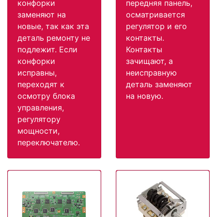
конфорки
передняя панель,
заменяют на
осматривается
новые, так как эта
регулятор и его
деталь ремонту не
контакты.
подлежит. Если
Контакты
конфорки
зачищают, а
исправны,
неисправную
переходят к
деталь заменяют
осмотру блока
на новую.
управления,
регулятору
мощности,
переключателю.