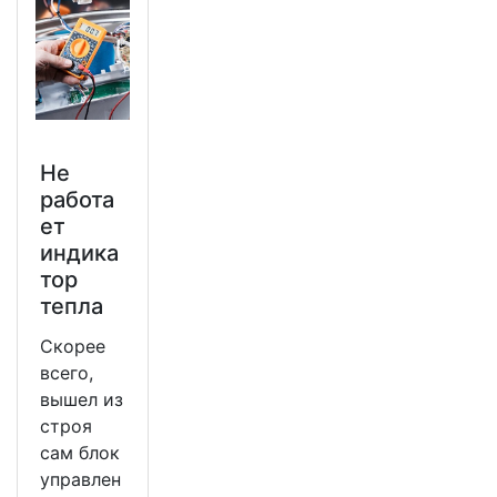
Не
работа
ет
индика
тор
тепла
Скорее
всего,
вышел из
строя
сам блок
управлен