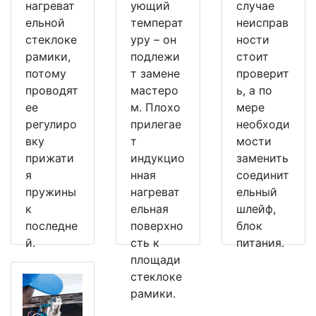
нагреват
ующий
случае
ельной
температ
неисправ
стеклоке
уру – он
ности
рамики,
подлежи
стоит
потому
т замене
проверит
проводят
мастеро
ь, а по
ее
м. Плохо
мере
регулиро
прилегае
необходи
вку
т
мости
прижати
индукцио
заменить
я
нная
соединит
пружины
нагреват
ельный
к
ельная
шлейф,
последне
поверхно
блок
й.
сть к
питания.
площади
стеклоке
рамики.