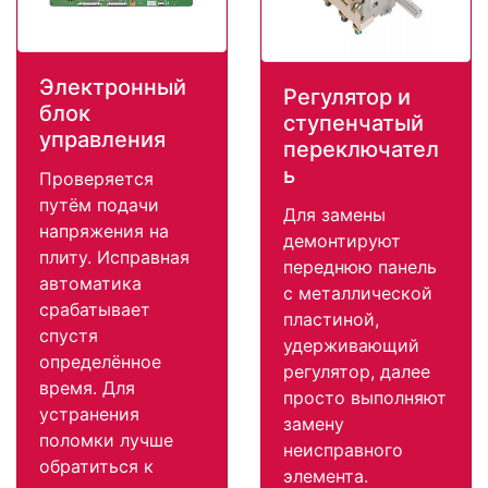
Электронный
Регулятор и
блок
ступенчатый
управления
переключател
ь
Проверяется
путём подачи
Для замены
напряжения на
демонтируют
плиту. Исправная
переднюю панель
автоматика
с металлической
срабатывает
пластиной,
спустя
удерживающий
определённое
регулятор, далее
время. Для
просто выполняют
устранения
замену
поломки лучше
неисправного
обратиться к
элемента.