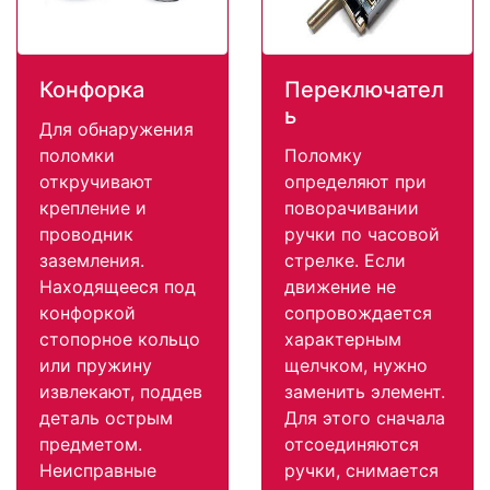
Конфорка
Переключател
ь
Для обнаружения
поломки
Поломку
откручивают
определяют при
крепление и
поворачивании
проводник
ручки по часовой
заземления.
стрелке. Если
Находящееся под
движение не
конфоркой
сопровождается
стопорное кольцо
характерным
или пружину
щелчком, нужно
извлекают, поддев
заменить элемент.
деталь острым
Для этого сначала
предметом.
отсоединяются
Неисправные
ручки, снимается