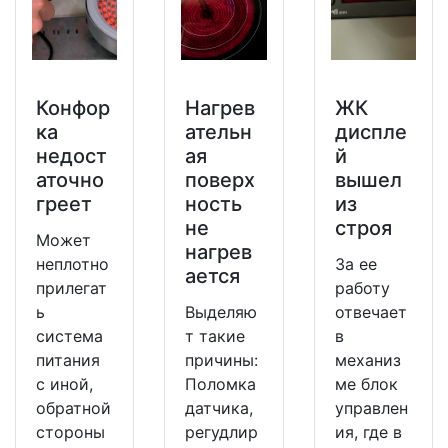
Конфор
Нагрев
ЖК
ка
ательн
диспле
недост
ая
й
аточно
поверх
вышел
греет
ность
из
не
строя
Может
нагрев
неплотно
За ее
ается
прилегат
работу
ь
Выделяю
отвечает
система
т такие
в
питания
причины:
механиз
с иной,
Поломка
ме блок
обратной
датчика,
управлен
стороны
регудлир
ия, где в