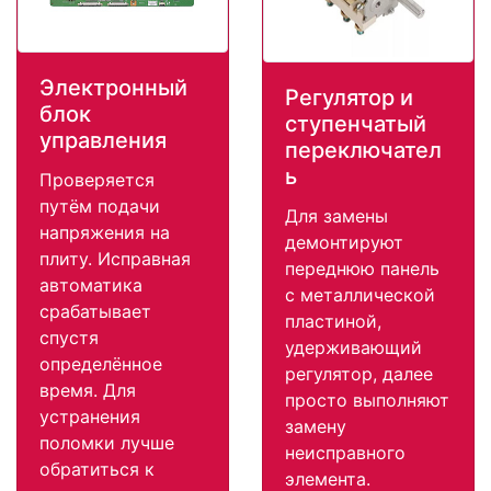
Электронный
Регулятор и
блок
ступенчатый
управления
переключател
ь
Проверяется
путём подачи
Для замены
напряжения на
демонтируют
плиту. Исправная
переднюю панель
автоматика
с металлической
срабатывает
пластиной,
спустя
удерживающий
определённое
регулятор, далее
время. Для
просто выполняют
устранения
замену
поломки лучше
неисправного
обратиться к
элемента.