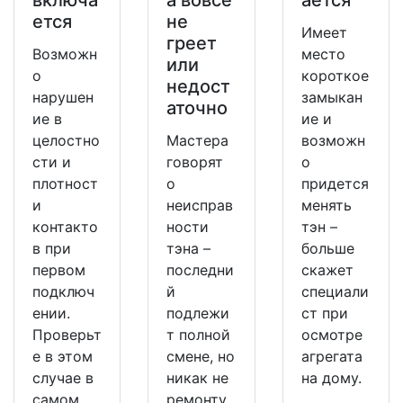
ется
не
Имеет
греет
Возможн
место
или
о
короткое
недост
нарушен
замыкан
аточно
ие в
ие и
целостно
Мастера
возможн
сти и
говорят
о
плотност
о
придется
и
неисправ
менять
контакто
ности
тэн –
в при
тэна –
больше
первом
последни
скажет
подключ
й
специали
ении.
подлежи
ст при
Проверьт
т полной
осмотре
е в этом
смене, но
агрегата
случае в
никак не
на дому.
самом
ремонту.