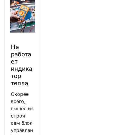
Не
работа
ет
индика
тор
тепла
Скорее
всего,
вышел из
строя
сам блок
управлен