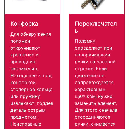
Конфорка
Переключател
ь
Для обнаружения
поломки
Поломку
откручивают
определяют при
крепление и
поворачивании
проводник
ручки по часовой
заземления.
стрелке. Если
Находящееся под
движение не
конфоркой
сопровождается
стопорное кольцо
характерным
или пружину
щелчком, нужно
извлекают, поддев
заменить элемент.
деталь острым
Для этого сначала
предметом.
отсоединяются
Неисправные
ручки, снимается