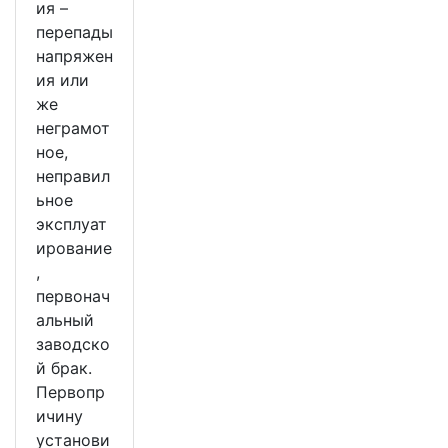
ия –
перепады
напряжен
ия или
же
неграмот
ное,
неправил
ьное
эксплуат
ирование
,
первонач
альный
заводско
й брак.
Первопр
ичину
установи