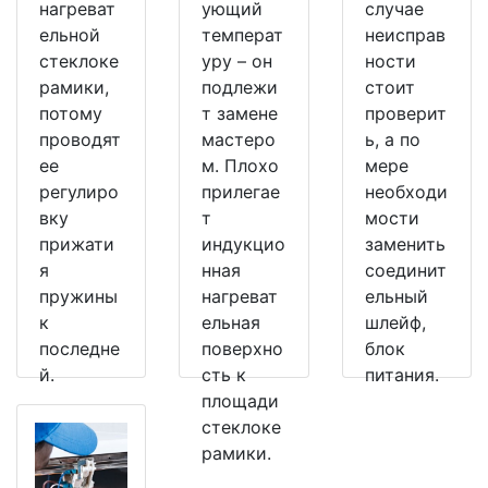
нагреват
ующий
случае
ельной
температ
неисправ
стеклоке
уру – он
ности
рамики,
подлежи
стоит
потому
т замене
проверит
проводят
мастеро
ь, а по
ее
м. Плохо
мере
регулиро
прилегае
необходи
вку
т
мости
прижати
индукцио
заменить
я
нная
соединит
пружины
нагреват
ельный
к
ельная
шлейф,
последне
поверхно
блок
й.
сть к
питания.
площади
стеклоке
рамики.