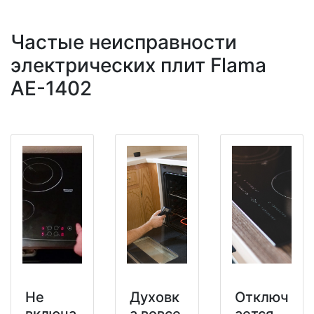
Частые неисправности
электрических плит Flama
AE-1402
Не
Духовк
Отключ
включа
а вовсе
ается