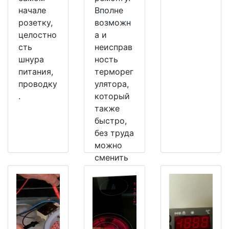
начале
Вполне
розетку,
возможн
целостно
а и
сть
неисправ
шнура
ность
питания,
терморег
проводку
улятора,
.
который
также
быстро,
без труда
можно
сменить
на
рабочий.