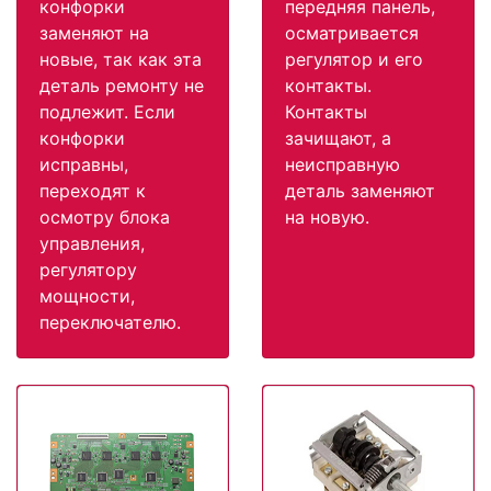
конфорки
передняя панель,
заменяют на
осматривается
новые, так как эта
регулятор и его
деталь ремонту не
контакты.
подлежит. Если
Контакты
конфорки
зачищают, а
исправны,
неисправную
переходят к
деталь заменяют
осмотру блока
на новую.
управления,
регулятору
мощности,
переключателю.