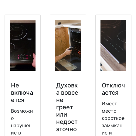
Не
Духовк
Отключ
включа
а вовсе
ается
ется
не
Имеет
греет
Возможн
место
или
о
короткое
недост
нарушен
замыкан
аточно
ие в
ие и