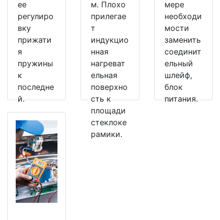
ее
м. Плохо
мере
регулиро
прилегае
необходи
вку
т
мости
прижати
индукцио
заменить
я
нная
соединит
пружины
нагреват
ельный
к
ельная
шлейф,
последне
поверхно
блок
й.
сть к
питания.
площади
стеклоке
рамики.