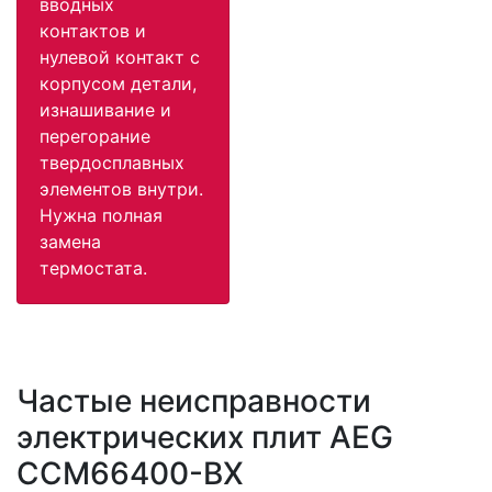
вводных
контактов и
нулевой контакт с
корпусом детали,
изнашивание и
перегорание
твердосплавных
элементов внутри.
Нужна полная
замена
термостата.
Частые неисправности
электрических плит AEG
CCM66400-BX