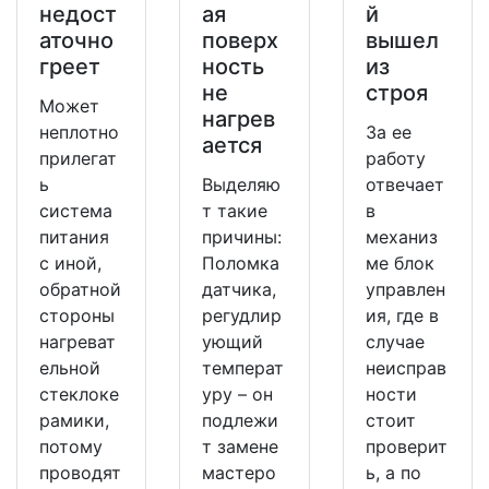
недост
ая
й
аточно
поверх
вышел
греет
ность
из
не
строя
Может
нагрев
неплотно
За ее
ается
прилегат
работу
ь
Выделяю
отвечает
система
т такие
в
питания
причины:
механиз
с иной,
Поломка
ме блок
обратной
датчика,
управлен
стороны
регудлир
ия, где в
нагреват
ующий
случае
ельной
температ
неисправ
стеклоке
уру – он
ности
рамики,
подлежи
стоит
потому
т замене
проверит
проводят
мастеро
ь, а по