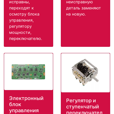
исправны,
неисправную
переходят к
деталь заменяют
осмотру блока
на новую.
управления,
регулятору
мощности,
переключателю.
Электронный
Регулятор и
блок
ступенчатый
управления
переключател