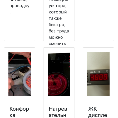
проводку
улятора,
.
который
также
быстро,
без труда
можно
сменить
на
рабочий.
Конфор
Нагрев
ЖК
ка
ательн
диспле