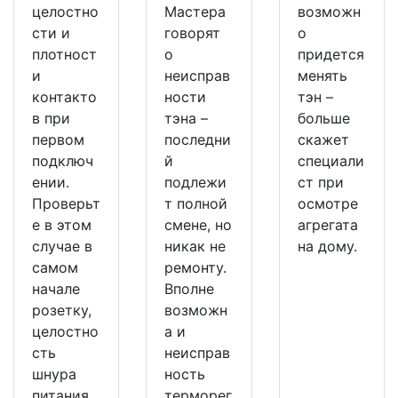
целостно
Мастера
возможн
сти и
говорят
о
плотност
о
придется
и
неисправ
менять
контакто
ности
тэн –
в при
тэна –
больше
первом
последни
скажет
подключ
й
специали
ении.
подлежи
ст при
Проверьт
т полной
осмотре
е в этом
смене, но
агрегата
случае в
никак не
на дому.
самом
ремонту.
начале
Вполне
розетку,
возможн
целостно
а и
сть
неисправ
шнура
ность
питания,
терморег