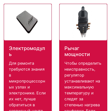
Электромодул
Рычаг
ь
мощности
Для ремонта
Чтобы определить
требуются знания
неисправность,
в
регулятор
микропроцессорн
устанавливают на
ых узлах и
максимальную
электронике. Если
температуру и
их нет, лучше
следят за
обратиться в
степенью нагрева
сервисный центр.
конфорки. Если